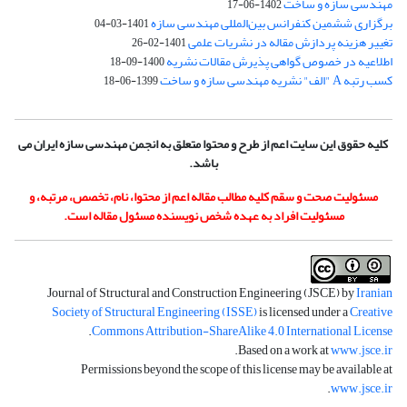
مهندسی سازه و ساخت
1402-06-17
برگزاری ششمین کنفرانس بین‌المللی مهندسی سازه
1401-03-04
تغییر هزینه پردازش مقاله در نشریات علمی
1401-02-26
اطلاعیه در خصوص گواهی پذیرش مقالات نشریه
1400-09-18
کسب رتبه A "الف" نشریه مهندسی سازه و ساخت
1399-06-18
کلیه حقوق این سایت اعم از طرح و محتوا متعلق به انجمن مهندسی سازه ایران می
باشد.
مسئولیت صحت و سقم کلیه مطالب مقاله اعم از محتوا، نام، تخصص، مرتبه، و
مسئولیت افراد به عهده شخص نویسنده مسئول مقاله است.
Journal of Structural and Construction Engineering (JSCE) by
Iranian
Society of Structural Engineering (ISSE)
is licensed under a
Creative
.
Commons Attribution-ShareAlike 4.0 International License
.
Based on a work at
www.jsce.ir
Permissions beyond the scope of this license may be available at
.
www.jsce.ir