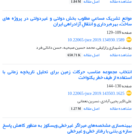
مشاهده مقاله
اصل مقاله
1.84 M
موانع تشریک مساعیِ مطلوب بخش دولتی و غیردولتی در پروژه های
ساخت، بهره‌برداری و انتقالِ آزادراهی ایران
صفحه
109-129
10.22065/jsce.2019.134930.1589
یوسف شهبازی رازلیقی، محمد حسین صبحیه، حسن دانائی فرد
مشاهده مقاله
اصل مقاله
650.71 K
انتخاب مجموعه مناسب حرکات زمین برای تحلیل تاریخچه زمانی با
استفاده از طیف خطر یکنواخت
صفحه
130-144
10.22065/jsce.2019.143503.1625
علی اکبر یحیی آبادی، نسرین نعمانی
مشاهده مقاله
اصل مقاله
1.27 M
بهینه‌سازی مشخصه‌های میراگر غیرخطی ویسکوز به منظور کاهش پاسخ
سازه ی بتنی با رفتار خطی و غیرخطی