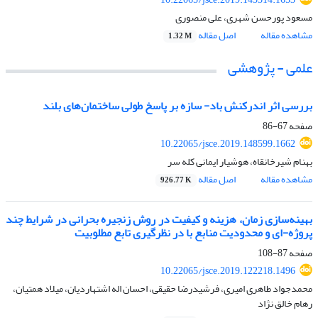
مسعود پورحسن شهری، علی منصوری
مشاهده مقاله
اصل مقاله
1.32 M
علمی - پژوهشی
بررسی اثر اندرکنش باد- سازه بر پاسخ طولی ساختمان‌های بلند
صفحه
67-86
10.22065/jsce.2019.148599.1662
بهنام شیرخانقاه، هوشیار ایمانی کله سر
مشاهده مقاله
اصل مقاله
926.77 K
بهینه‌سازی زمان، هزینه و کیفیت در روش زنجیره بحرانی در شرایط چند
پروژه-ای و محدودیت منابع با در نظرگیری تابع مطلوبیت
صفحه
87-108
10.22065/jsce.2019.122218.1496
محمدجواد طاهری امیری، فرشیدرضا حقیقی، احسان اله اشتهاردیان، میلاد همتیان،
رهام خالق نژاد