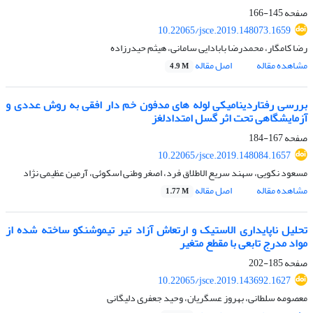
صفحه
145-166
10.22065/jsce.2019.148073.1659
رضا کامگار، محمدرضا بابادایی سامانی، هیثم حیدرزاده
مشاهده مقاله
اصل مقاله
4.9 M
بررسی رفتاردینامیکی لوله های مدفون خم دار افقی به روش عددی و
آزمایشگاهی تحت اثر گسل امتدادلغز
صفحه
167-184
10.22065/jsce.2019.148084.1657
مسعود نکویی، سهند سریع الاطلاق فرد، اصغر وطنی اسکوئی، آرمین عظیمی نژاد
مشاهده مقاله
اصل مقاله
1.77 M
تحلیل ناپایداری الاستیک و ارتعاش آزاد تیر تیموشنکو ساخته ‌شده از
مواد مدرج تابعی با مقطع متغیر
صفحه
185-202
10.22065/jsce.2019.143692.1627
معصومه سلطانی، بهروز عسگریان، وحید جعفری دلیگانی