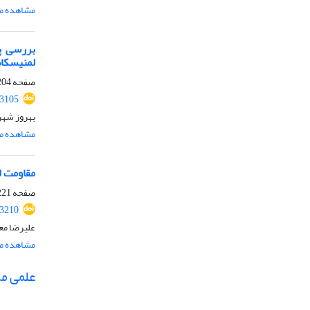
مشاهده مق
بررسی پ
لمنیسکا
صفحه
04-220
.3105
بهروز شهر
مشاهده مق
مقاومت ل
صفحه
21-244
.3210
علیرضا مع
مشاهده مق
علمی م