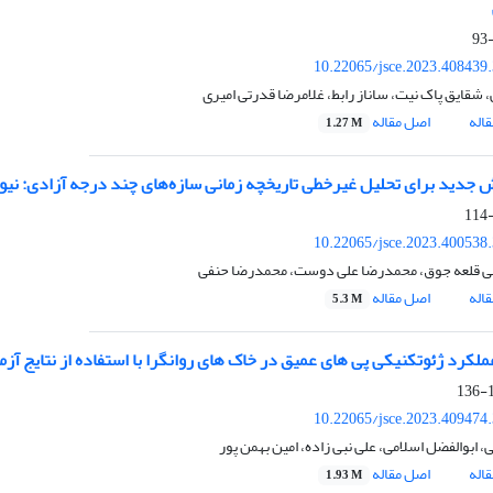
10.22065/jsce.2023.408439
، شقایق پاک نیت، ساناز رابط، غلامرضا قدرتی امیری
اله
اصل مقاله
1.27 M
ش جدید برای تحلیل غیرخطی تاریخچه زمانی سازه‌های چند درجه آزادی: ن
10.22065/jsce.2023.400538
ئی قلعه جوق، محمدرضا علی دوست، محمدرضا حنفی
اله
اصل مقاله
5.3 M
لکرد ژئوتکنیکی پی های عمیق در خاک های روانگرا با استفاده از نتایج آز
1
10.22065/jsce.2023.409474
 ابوالفضل اسلامی، علی نبی زاده، امین بهمن پور
اله
اصل مقاله
1.93 M