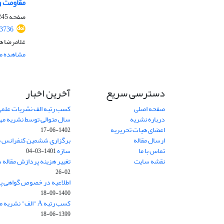
مقاومت و 
صفحه
45-260
.3736
غلامرضا ه
مشاهده مق
دسترسی سریع
آخرین اخبار
صفحه اصلی
کسب رتبه الف نشریات علمی
درباره نشریه
سال متوالی توسط نشریه م
اعضای هیات تحریریه
1402-06-17
ارسال مقاله
برگزاری ششمین کنفرانس بی
تماس با ما
سازه
1401-03-04
نقشه سایت
تغییر هزینه پردازش مقاله 
02-26
اطلاعیه در خصوص گواهی پ
1400-09-18
کسب رتبه A "الف" نشریه مهندسی سازه و ساخت
1399-06-18