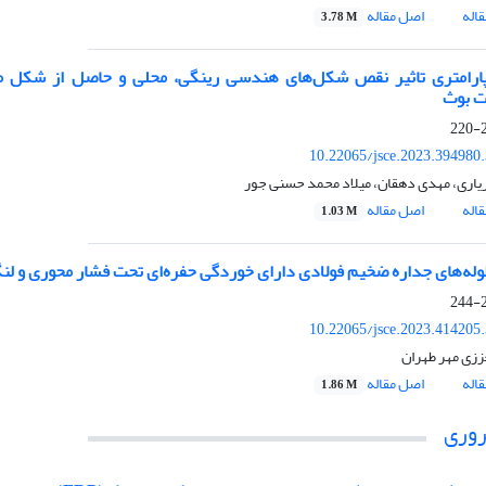
اله
اصل مقاله
3.78 M
ارامتری تاثیر نقص شکل‌های هندسی رینگی، محلی و حاصل از شکل‌ مو
ت بوث
2
10.22065/jsce.2023.394980
یاری، مهدی دهقان، میلاد محمد حسنی جور
اله
اصل مقاله
1.03 M
وله‌های جداره ضخیم فولادی دارای خوردگی حفره‌ای تحت فشار محوری و ل
2
10.22065/jsce.2023.414205
ززی مهر طهران
اله
اصل مقاله
1.86 M
روری