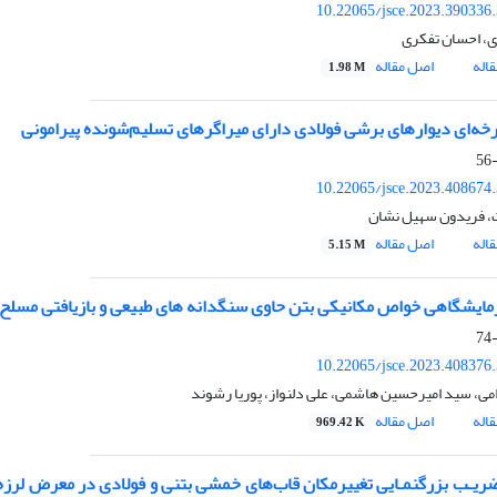
10.22065/jsce.2023.390336
ی، احسان تفکری
اله
اصل مقاله
1.98 M
خه‌ای دیوارهای برشی فولادی دارای میراگرهای تسلیم‌شونده پیرامونی
10.22065/jsce.2023.408674
، فریدون سهیل نشان
اله
اصل مقاله
5.15 M
زمایشگاهی خواص مکانیکی بتن حاوی سنگدانه های طبیعی و بازیافتی مسلح شده 
10.22065/jsce.2023.408376
می، سید امیرحسین هاشمی، علی دلنواز، پوریا رشوند
اله
اصل مقاله
969.42 K
ریـب بزرگنمـایی تغییرمکان قاب‌های خمشی بتنی و فولادی در معرض لرزه ه