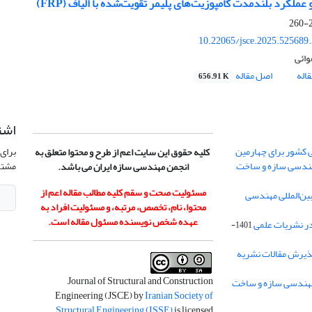
عملکرد بلندمدت کامپوزیت‌های پلیمر تقویت‌شده با الیاف (FRP)
2
10.22065/jsce.2025.525689
وائی
اله
اصل مقاله
656.91 K
اشت
 کشور برای چهارمین
برای 
کلیه حقوق این سایت اعم از طرح و محتوا متعلق به
هندسی سازه و ساخت
مشتر
انجمن مهندسی سازه ایران می باشد.
مسئولیت صحت و سقم کلیه مطالب مقاله اعم از
ن‌المللی مهندسی
محتوا، نام، تخصص، مرتبه، و مسئولیت افراد به
عهده شخص نویسنده مسئول مقاله است.
در نشریات علمی
1401-
ذیرش مقالات نشریه
Journal of Structural and Construction
Engineering (JSCE) by
Iranian Society of
Structural Engineering (ISSE)
is licensed