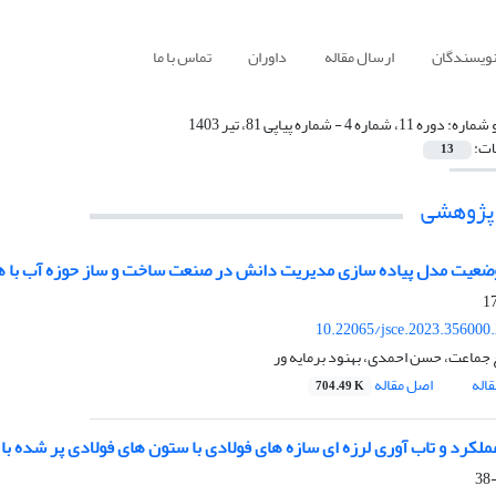
نویسندگان
ارسال مقاله
داوران
تماس با ما
 شماره:
دوره 11، شماره 4 - شماره پیاپی 81، تیر 1403
ات:
13
 پژوهشی
عیت مدل پیاده سازی مدیریت دانش در صنعت ساخت و ساز حوزه آب با هدف
10.22065/jsce.2023.356000
 جماعت، حسن احمدی، بهنود برمایه ور
اله
اصل مقاله
704.49 K
عملکرد و تاب آوری لرزه ای سازه های فولادی با ستون های فولادی پر شده با 