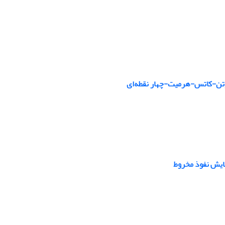
یوتن-کاتس-هرمیت-چهار نقطه‌ای
مایش نفوذ مخروط