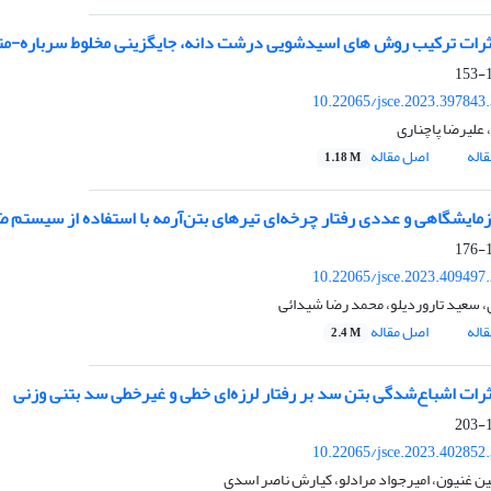
اثرات ترکیب روش های اسیدشویی درشت دانه، جایگزینی مخلوط سرباره-متاکا
1
10.22065/jsce.2023.397843
 علیرضا پاچناری
اله
اصل مقاله
1.18 M
مایشگاهی و عددی رفتار چرخه‌ای تیرهای بتن‌آرمه با استفاده از سیستم
1
10.22065/jsce.2023.409497
ی، سعید تاروردیلو، محمد رضا شیدائی
اله
اصل مقاله
2.4 M
رات اشباع‌شدگی بتن سد بر رفتار لرزه‌ای خطی و غیرخطی سد بتنی وزنی
1
10.22065/jsce.2023.402852
 غنیون، امیرجواد مرادلو، کیارش ناصر اسدی