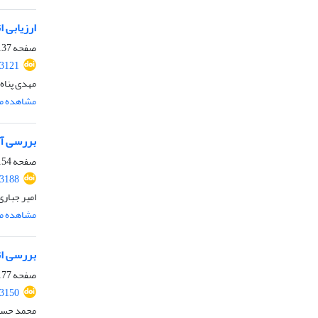
ارزیابی 
صفحه
37-153
.3121
مهدی پناه،
مشاهده مق
بررسی آز
صفحه
54-176
.3188
امیر جبار
مشاهده مق
بررسی اث
صفحه
77-203
.3150
محمد حسین