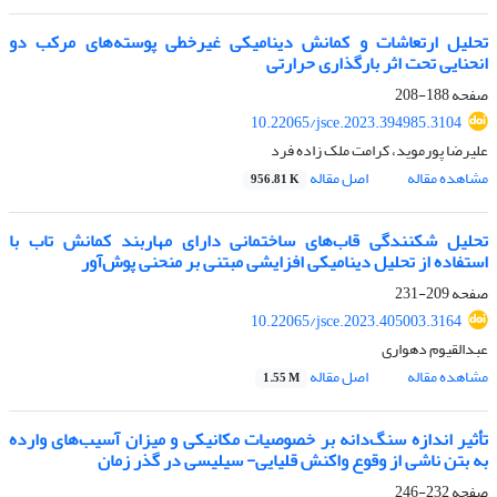
تحلیل ارتعاشات و کمانش دینامیکی غیرخطی پوسته‌های مرکب دو
انحنایی تحت اثر بارگذاری حرارتی
صفحه
188-208
10.22065/jsce.2023.394985.3104
علیرضا پورموید، کرامت ملک زاده فرد
مشاهده مقاله
اصل مقاله
956.81 K
تحلیل شکنندگی قاب‌های ساختمانی دارای مهاربند کمانش تاب با
استفاده از تحلیل دینامیکی افزایشی مبتنی بر منحنی پوش‌آور
صفحه
209-231
10.22065/jsce.2023.405003.3164
عبدالقیوم دهواری
مشاهده مقاله
اصل مقاله
1.55 M
تأثیر اندازه سنگ‌دانه بر خصوصیات مکانیکی و میزان آسیب‌های وارده
به بتن ناشی از وقوع واکنش قلیایی- سیلیسی در گذر زمان
صفحه
232-246