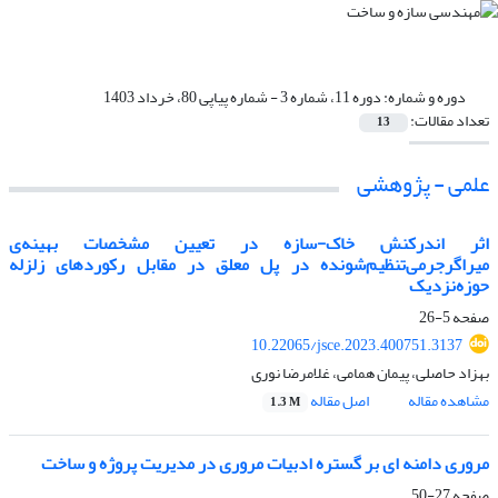
دوره و شماره:
دوره 11، شماره 3 - شماره پیاپی 80، خرداد 1403
تعداد مقالات:
13
علمی - پژوهشی
اثر اندرکنش خاک-سازه در تعیین‌ مشخصات ‌بهینه‌ی‌
میراگر‌جرمی‌تنظیم‌شونده در پل معلق در مقابل رکوردهای ‌زلزله
حوزه‌نزدیک
صفحه
5-26
10.22065/jsce.2023.400751.3137
بهزاد حاصلی، پیمان همامی، غلامرضا نوری
مشاهده مقاله
اصل مقاله
1.3 M
مروری دامنه ای بر گستره ادبیات مروری در مدیریت پروژه و ساخت
صفحه
27-50