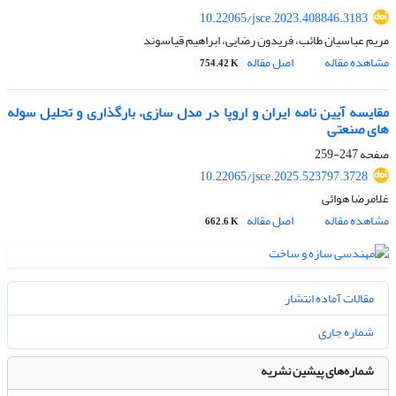
10.22065/jsce.2023.408846.3183
مریم عباسیان طائب، فریدون رضایی، ابراهیم قیاسوند
مشاهده مقاله
اصل مقاله
754.42 K
مقایسه آیین نامه ایران و اروپا در مدل سازی، بارگذاری و تحلیل سوله
های صنعتی
صفحه
247-259
10.22065/jsce.2025.523797.3728
غلامرضا هوائی
مشاهده مقاله
اصل مقاله
662.6 K
مقالات آماده انتشار
شماره جاری
شماره‌های پیشین نشریه