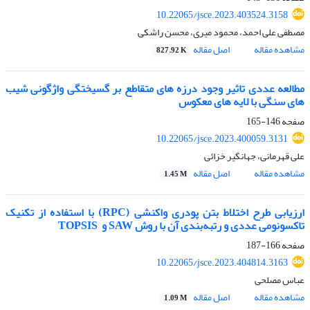
10.22065/jsce.2023.403524.3158
مصطفی علی احمد، محمود میری، محسن راشکی
مشاهده مقاله
اصل مقاله
827.92 K
مطالعه عددی تاثیر وجود درزه های متقاطع بر گسیختگی واژگونی شیب
های سنگی با لایه های معکوس
صفحه
146-165
10.22065/jsce.2023.400059.3131
علی قهرمانی، جهانگیر خزائی
مشاهده مقاله
اصل مقاله
1.45 M
ارزیابی طرح اختلاط بتن پودری واکنشی (RPC) با استفاده از تکنیک
تاکسونومی عددی و رتبه‌بندی آن با روش SAW و ‌‌‌ TOPSIS
صفحه
166-187
10.22065/jsce.2023.404814.3163
عباس مصلحی
مشاهده مقاله
اصل مقاله
1.09 M