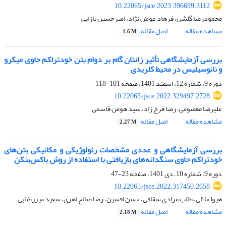
10.22065/jsce.2023.396699.3112
محمودرضا گلشن، فرهاد عوض نژاد، امیرحسین بازایی
مشاهده مقاله
اصل مقاله
1.6 M
بررسی آزمایشگاهی تأثیر زانتان گام بر دوام بتن خودتراکم حاوی میکرو
و نانوسیلیس در محیط کلریدی
دوره 9، شماره 12، اسفند 1401، صفحه
101-118
10.22065/jsce.2022.329497.2728
علیرضا معصومی، رضا فرخ زاد، سید هومن قاسمی
مشاهده مقاله
اصل مقاله
2.27 M
بررسی آزمایشگاهی و عددی مشخصات رئولوژیکی و مکانیکی بتن‌های
خودتراکم حاوی سنگدانه‌های بازیافتی با استفاده از روش باکس‌بنکن
دوره 9، شماره 10، دی 1401، صفحه
23-47
10.22065/jsce.2022.317450.2658
هیوا ملائی، طالب مرادی شقاقی، حسن افشین، رضا صالح اهری، سعید میررضایی
مشاهده مقاله
اصل مقاله
2.18 M