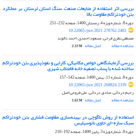
بررسی اثر استفاده از ضایعات صنعت سنگ استان لرستان بر عملکرد
بتن خودتراکم مقاومت بالا
دوره 8، شماره ویژه 4، زمستان 1400، صفحه
232-251
10.22065/jsce.2021.278762.2402
مصطفی نظری فرخی، مسعود احمدی، احمد دالوند
مشاهده مقاله
اصل مقاله
2.33 M
بررسی آزمایشگاهی خواص مکانیکی، کارایی و نفوذ‌پذیری بتن خودتراکم
ساخته شده با پساب تصفیه خانه فاضلاب شهری
دوره 8، شماره 11، بهمن 1400، صفحه
142-157
10.22065/jsce.2021.268824.2339
رحیم دردائی، صادق دردائی، علی فروغی اصل
مشاهده مقاله
اصل مقاله
1.62 M
استفاده از روش تاگوچی در بهینه‌سازی مقاومت فشاری بتن خودتراکم
سبک سازه-ای حاوی نانوسیلیس
دوره 8، شماره ویژه 3، پاییز 1400، صفحه
192-210