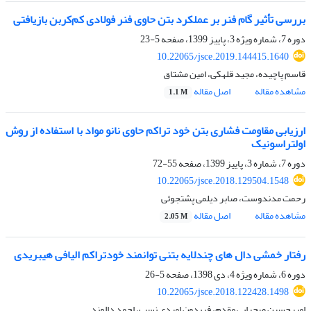
بررسی تأثیر گام فنر بر عملکرد بتن حاوی فنر فولادی کم‌کربن بازیافتی
دوره 7، شماره ویژه 3، پاییز 1399، صفحه
5-23
10.22065/jsce.2019.144415.1640
قاسم پاچیده، مجید قلهکی، امین مشتاق
مشاهده مقاله
اصل مقاله
1.1 M
ارزیابی مقاومت فشاری بتن خود تراکم حاوی نانو مواد با استفاده از روش
اولتراسونیک
دوره 7، شماره 3، پاییز 1399، صفحه
55-72
10.22065/jsce.2018.129504.1548
رحمت مدندوست، صابر دیلمی پشتجوئی
مشاهده مقاله
اصل مقاله
2.05 M
رفتار خمشی دال های چندلایه بتنی توانمند خودتراکم الیافی هیبریدی
دوره 6، شماره ویژه 4، دی 1398، صفحه
5-26
10.22065/jsce.2018.122428.1498
امیرحسین صحرایی مقدم، فریدون امیدی نسب، احمد دالوند