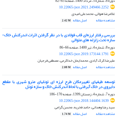
دوره 8، شماره 5، مرداد 1400، صفحه
65-82
10.22065/jsce.2021.249466.2252
غلامرضا هوائی، محمدعلی امیدی
مشاهده مقاله
اصل مقاله
2.42 M
بررسی رفتار لرزه‌ای قاب فولادی با در نظر گرفتن اثرات اندرکنش خاک-
سازه تحت زلزله های متوالی
دوره 8، شماره 4، تیر 1400، صفحه
66-86
10.22065/jsce.2019.173144.1791
علیرضا کرک آبادی، محمدایمان خداکرمی، مصطفی فرجیان
مشاهده مقاله
اصل مقاله
2.08 M
توسعه طیفهای تغییرمکان طرح لرزه ای تونلهای مترو شهری با مقطع
دایروی در خاک آبرفتی با لحاظ اندرکنش خاک و سازه تونل
دوره 7، شماره 4، زمستان 1399، صفحه
170-186
10.22065/jsce.2018.144404.1639
سید رضا وهدانی، حامد فخریه، محسن گرامی
مشاهده مقاله
اصل مقاله
1.74 M