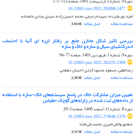
دوره 9، شماره 2، اردیبهشت 1401، صفحه
152-171
10.22065/jsce.2021.292098.2477
امید نورعلیزده، سپیده رحیمی، محمد حسین زاده، مهدی عبادی جامخانه
مشاهده مقاله
اصل مقاله
3.04 M
بررسی تاثیر شکل مخازن مایع بر رفتار لرزه ای آنها با احتساب
اندرکنشهای سیال و سازه و خاک و سازه
دوره 9، شماره 1، فروردین 1401، صفحه
77-94
10.22065/jsce.2021.262235.2309
رضا لطفی، مسعود محمودآبادی، احسان دهقانی
مشاهده مقاله
اصل مقاله
2.29 M
تعیین میزان مشارکت خاک در پاسخ سیستم‌های خاک-سازه با استفاده
از داده‌های ثبت شده در زلزله‌های کوچک-مقیاس
دوره 8، شماره 12، اسفند 1400، صفحه
5-29
10.22065/jsce.2021.274646.2370
شقایق واثقی امیری، محمدعلی قناد
مشاهده مقاله
اصل مقاله
3.51 M