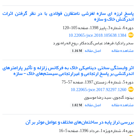
پاسخ لرزه ای سازه لغزشی نامتقارن فولادی با در نظر گرفتن اثرات
اندرکنش خاک و سازه
دوره 6، شماره 3، پاییز 1398، صفحه
105-120
10.22065/jsce.2018.105638.1384
سحر رادکیا، فرهاد عباس گندمکار، روح اله راه نورد
مشاهده مقاله
اصل مقاله
1.16 M
اثر وابستگی سختی دینامیکی خاک به فرکانس زلزله و تأثیر پارامترهای
اندرکنشی بر پاسخ ارتجاعی و غیرارتجاعی سیستم‌های خاک - سازه
دوره 5، شماره 4، زمستان 1397، صفحه
57-75
10.22065/jsce.2017.92297.1260
بهنود گنجوی، سید رضا موسوی
مشاهده مقاله
اصل مقاله
1.02 M
بررسی تراز پایه در ساختمان‌های مختلف و عوامل موثر بر آن
دوره 4، شماره ویژه 1، مرداد 1396، صفحه
5-16