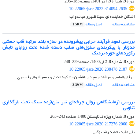
دوره 9، شماره 9، آذر 1401، صفحه
185-205
10.22065/jsce.2022.314094.2635
اشکان خدابنده لو، سینا ظهیری میاندوآب
مشاهده مقاله
اصل مقاله
1.58 M
بررسی نمود فرآیند خرابی پیشرونده در سازه بلند مرتبه قاب خمشی
مدولار با پیکربندی سلول‌های صلب دسته شده تحت زوایای تابش
رکوردهای حوزه نزدیک
دوره 8، شماره 8، آبان 1400، صفحه
229-248
10.22065/jsce.2020.238478.2187
عرفان القاصی، مهشاد جمع دار، افشین مشکوه الدینی، جعفر کیوانی قمصری
مشاهده مقاله
اصل مقاله
3.39 M
بررسی آزمایشگاهی زوال چرخه‌ای تیر بتن‌آرمه سبک تحت بارگذاری
تناوبی
دوره 8، شماره ویژه 2، تابستان 1400، صفحه
243-263
10.22065/jsce.2020.217276.2060
تقی مفید، حمید رضا توکلی