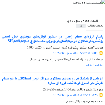
کلیدواژه‌ها =
پاسخ لرزه‌ای
تعداد مقالات:
12
پاسخ لرزه‌ای سطح زمین در حضور تونل‌های دوقلوی نعل اسبی
پوشش‌دار مدفون در نیم‌فضای ارتوتروپ تحت امواج مهاجم قائم SH
مقالات آماده انتشار، پذیرفته شده، انتشار آنلاین از
26 تیر 1405
10.22065/jsce.2026.568200.3904
فرهاد دانائی، مهزاد اسمعیلی فلک، مهدی پنجی، حسین سرباز
مشاهده مقاله
ارزیابی آزمایشگاهی و عددی عملکرد میراگر نوین اصطکاکی با دو سطح
لغزش در کنترل ارتعاشات لرزه ای سازه
دوره 12، شماره 05، مرداد 1404، صفحه
250-275
10.22065/jsce.2024.459543.3426
مجید داودی، جواد واثقی امیری