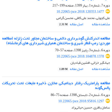
دوره 7، شماره 1، بهار 1399، صفحه
199-217
10.22065/jsce.2018.120353.1477
علی کچوئی، محمد علی کافی، محسن گرامی
مشاهده مقاله
اصل مقاله
2.31 M
مطالعه اندرکنش گودبرداری دائمی و ساختمان مجاور تحت زلزله (مطالعه
موردی: رمپ قطار شهری و ساختمان همیاری شهرداری های کرمانشاه)
دوره 6، شماره 3، پاییز 1398، صفحه
57-70
10.22065/jsce.2018.104878.1378
جهانگیر خزائی، افشین قبادیان
مشاهده مقاله
اصل مقاله
1.89 M
مطالعه پارامتریک رفتار دینامیکی مخازن ذخیره مایعات تحت تحریکات
پالس‌گونه
دوره 6، شماره 2، تابستان 1398، صفحه
75-86
10.22065/jsce.2018.95816.1297
سامان باقری، حسین حیاتی‌راد