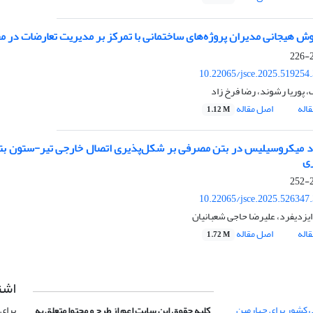
ش هیجانی مدیران پروژه‌های ساختمانی با تمرکز بر مدیریت تعارضات در م
2
10.22065/jsce.2025.519254
 پوریا رشوند، رضا فرخ زاد
اله
اصل مقاله
1.12 M
رد میکروسیلیس در بتن مصرفی بر شکل‌پذیری اتصال خارجی تیر-ستون بتن
ی
2
10.22065/jsce.2025.526347
ایزدیفرد، علیرضا حاجی شعبانیان
اله
اصل مقاله
1.72 M
اشت
 کشور برای چهارمین
برای 
کلیه حقوق این سایت اعم از طرح و محتوا متعلق به