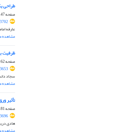
طراحی یک
صفحه
47-161
.3702
عارفه امام
مشاهده مق
ظرفیت با
صفحه
62-180
.3653
سجاد دانش
مشاهده مق
تأثیر ور
صفحه
81-203
.3696
هادی دریج
مشاهده مق