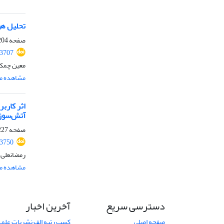
تحلیل هو
صفحه
04-226
.3707
معین چمک،
مشاهده مق
اثر کارب
آتش‌سوز
صفحه
27-252
.3750
رمضانعلی 
مشاهده مق
دسترسی سریع
آخرین اخبار
صفحه اصلی
کسب رتبه الف نشریات علمی