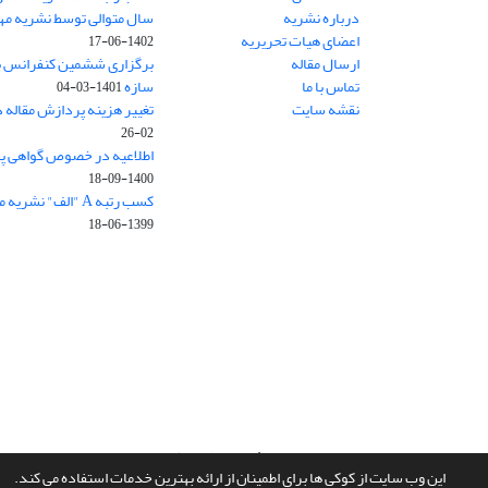
درباره نشریه
سال متوالی توسط نشریه م
اعضای هیات تحریریه
1402-06-17
ارسال مقاله
برگزاری ششمین کنفرانس بی
تماس با ما
سازه
1401-03-04
نقشه سایت
تغییر هزینه پردازش مقاله 
02-26
اطلاعیه در خصوص گواهی پ
1400-09-18
کسب رتبه A "الف" نشریه مهندسی سازه و ساخت
1399-06-18
سامانه مدیریت نشریات علمی.
طراحی و پیاده سازی از
سیناوب
این وب سایت از کوکی ها برای اطمینان از ارائه بهترین خدمات استفاده می کند.