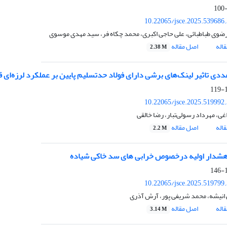
10.22065/jsce.2025.539686
ضوی طباطبائی، علی حاجی اکبری، محمد چکاه فر، سید مهدی موسوی
اله
اصل مقاله
2.38 M
دی تاثیر لینک‌های برشی دارای فولاد حدتسلیم پایین بر عملکرد لرزه‌ای ق
1
10.22065/jsce.2025.519992
غی، مهرداد رسولی‌تبار، رضا خالقی
اله
اصل مقاله
2.2 M
هشدار اولیه درخصوص خرابی های سد خاکی شیاده
1
10.22065/jsce.2025.519799
نیشه، محمد شریفی پور، آرش آذری
اله
اصل مقاله
3.14 M