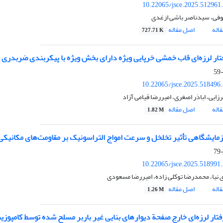
10.22065/jsce.2025.512961
وفی، سیدناصر باشی ازغدی
اله
اصل مقاله
727.71 K
تار لرزه‌ای قاب‌ خمشی خرپایی ویژه دارای بخش ویژه با پیکربندی ضربدری
10.22065/jsce.2025.518496
زایی، اباذر اصغری، امیررضا قیامی آزاد
اله
اصل مقاله
1.82 M
مایشگاهی تأثیر تخلخل و سرعت امواج التراسونیک بر مقاومت‌های مکانیکی م
10.22065/jsce.2025.518991
نیا، محمدرضا توکلی زاده، امیررضا مسعودی
اله
اصل مقاله
1.26 M
تار لرزه‌ای خارج صفحة دیوارهای بنایی غیر باربر مسلح شده توسط کامپوزیت