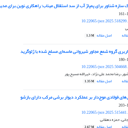
 سازه شناور برای پمپاژ آب از سد استقلال میناب: راهکاری نوین برای مدی
1
10.22065/jsce.2025.518299
ی
اله
اصل مقاله
1.3 M
ربری گروه شمع مجاور شیروانی ماسه‌ای مسلح شده با ژئوگرید
1
10.22065/jsce.2025.504668
ور، رضا محمد علی نژاد، خیرالله مسیح پور
اله
اصل مقاله
1.35 M
ق‌های فولادی موج‌دار بر عملکرد دیوار برشی مرکب دارای بازشو
1
10.22065/jsce.2025.515441
انی، حمزه دهقانی
اله
اصل مقاله
2.67 M