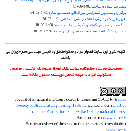
کسب رتبه الف نشریات علمی کشور برای چهارمین سال متوالی توسط نشریه
مهندسی سازه و ساخت
1402-06-17
برگزاری ششمین کنفرانس بین‌المللی مهندسی سازه
1401-03-04
تغییر هزینه پردازش مقاله در نشریات علمی
1401-02-26
اطلاعیه در خصوص گواهی پذیرش مقالات نشریه
1400-09-18
کسب رتبه A "الف" نشریه مهندسی سازه و ساخت
1399-06-18
کلیه حقوق این سایت اعم از طرح و محتوا متعلق به انجمن مهندسی سازه ایران می
باشد.
مسئولیت صحت و سقم کلیه مطالب مقاله اعم از محتوا، نام، تخصص، مرتبه، و
مسئولیت افراد به عهده شخص نویسنده مسئول مقاله است.
Journal of Structural and Construction Engineering (JSCE) by
Iranian
Society of Structural Engineering (ISSE)
is licensed under a
Creative
.
Commons Attribution-ShareAlike 4.0 International License
.
Based on a work at
www.jsce.ir
Permissions beyond the scope of this license may be available at
.
www.jsce.ir