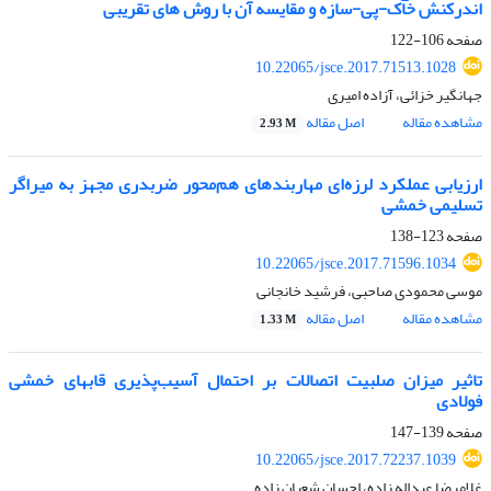
اندرکنش خاک-پی-سازه و مقایسه آن با روش های تقریبی
صفحه
106-122
10.22065/jsce.2017.71513.1028
جهانگیر خزائی، آزاده امیری
مشاهده مقاله
اصل مقاله
2.93 M
ارزیابی عملکرد لرزه‌ای مهاربندهای هم‌محور ضربدری مجهز به میراگر
تسلیمی خمشی
صفحه
123-138
10.22065/jsce.2017.71596.1034
موسی محمودی صاحبی، فرشید خانجانی
مشاهده مقاله
اصل مقاله
1.33 M
تاثیر میزان صلبیت اتصالات بر احتمال آسیب‌پذیری قابهای خمشی
فولادی
صفحه
139-147
10.22065/jsce.2017.72237.1039
غلامرضا عبداله زاده، احسان شعبان زاده