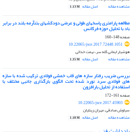
مشاهده مقاله
اصل مقاله
1.13 M
مطالعه پارامتری پاسخ‎های‎ طولی و عرضی دودکش‎های بتن‎آرمه بلند در برابر
باد با تحلیل حوزه فرکانس
صفحه
148-160
10.22065/jsce.2017.72448.1051
هوشیار ایمانی کله سر، نهمت خدائی
مشاهده مقاله
اصل مقاله
1.35 M
بررسی ضریب رفتار سازه های قاب خمشی فولادی ترکیب شده با سازه
های فولادی سرد نورد شده تحت الگوی بارگذاری جانبی مختلف با
استفاده از تحلیل بارافزون
صفحه
161-172
10.22065/jsce.2017.45903
سیاوش صادقی، مهران زینلیان
مشاهده مقاله
اصل مقاله
1.18 M
یادداشت فنی