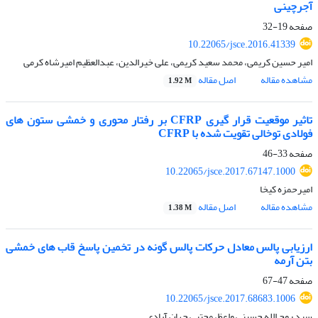
آجرچینی
صفحه
19-32
10.22065/jsce.2016.41339
امیر حسین کریمی، محمد سعید کریمی، علی خیرالدین، عبدالعظیم امیرشاه کرمی
مشاهده مقاله
اصل مقاله
1.92 M
تاثیر موقعیت قرار گیری CFRP بر رفتار محوری و خمشی ستون های
فولادی توخالی تقویت شده با CFRP
صفحه
33-46
10.22065/jsce.2017.67147.1000
امیرحمزه کیخا
مشاهده مقاله
اصل مقاله
1.38 M
ارزیابی پالس معادل حرکات پالس گونه در تخمین پاسخ قاب های خمشی
بتن آرمه
صفحه
47-67
10.22065/jsce.2017.68683.1006
سید روح الله حسینی واعظ، مجتبی جهان آبادی