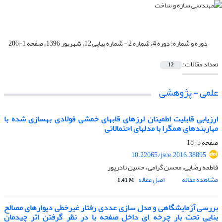
دوره و شماره:
دوره 4، شماره 2 - شماره پیاپی 12، شهریور 1396، صفحه 1-206
تعداد مقالات:
12
علمی - پژوهشی
ارزیابی قابلیت ‏اطمینان لرزه‏ای قاب‏های خمشی فولادی بهسازی شده با
مهاربندهای همگرا با مدل‏های احتمالاتی
صفحه
5-18
10.22065/jsce.2016.38895
فاطمه رضایی، محسن گرامی، حسین نادرپور
مشاهده مقاله
اصل مقاله
1.41 M
بررسی آزمایشگاهی و مدل سازی عددی رفتار غیرخطی دیوارهای مصالح
بنایی تحت بار چرخه ای داخل صفحه با در نظر گرفتن اثر چیدمان