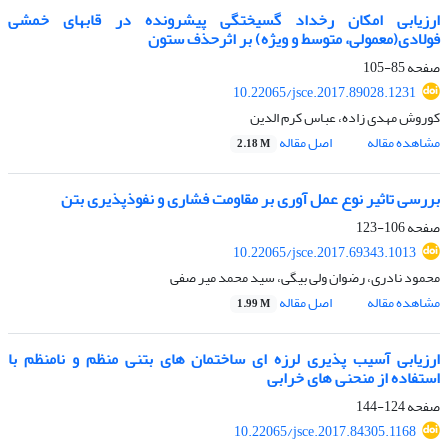
ارزیابی امکان رخداد گسیختگی پیشرونده در قابهای خمشی
فولادی(معمولی، متوسط و ویژه) بر اثرحذف ستون
صفحه
85-105
10.22065/jsce.2017.89028.1231
کوروش مهدی زاده، عباس کرم الدین
مشاهده مقاله
اصل مقاله
2.18 M
بررسی تاثیر نوع عمل آوری بر مقاومت فشاری و نفوذپذیری بتن
صفحه
106-123
10.22065/jsce.2017.69343.1013
محمود نادری، رضوان ولی بیگی، سید محمد میر صفی
مشاهده مقاله
اصل مقاله
1.99 M
ارزیابی آسیب پذیری لرزه ای ساختمان های بتنی منظم و نامنظم با
استفاده از منحنی های خرابی
صفحه
124-144
10.22065/jsce.2017.84305.1168