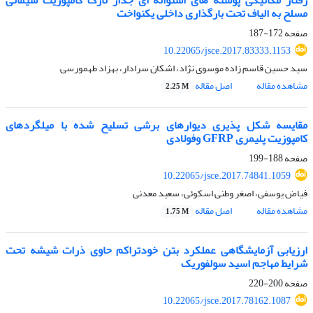
رفتار مکانیکی پوسته های استوانه ای جدار نازک کامپوزیت سیمانی
مسلح به الیاف تحت بارگذاری داخلی یکنواخت
صفحه
172-187
10.22065/jsce.2017.83333.1153
سید حسین قاسم زاده موسوی نژاد، اشکان سرادار، بهزاد طهمورسی
مشاهده مقاله
اصل مقاله
2.25 M
مقایسه شکل پذیری دیوارهای برشی تسلیح شده با میلگردهای
کامپوزیت پلیمری GFRP وفولادی
صفحه
188-199
10.22065/jsce.2017.74841.1059
فیاض یوسفی، اصغر وطنی اسکوئی، سعید معدنی
مشاهده مقاله
اصل مقاله
1.75 M
ارزیابی آزمایشگاهی عملکرد بتن خودتراکم حاوی ذرات شیشه تحت
شرایط مهاجم اسید سولفوریک
صفحه
200-220
10.22065/jsce.2017.78162.1087