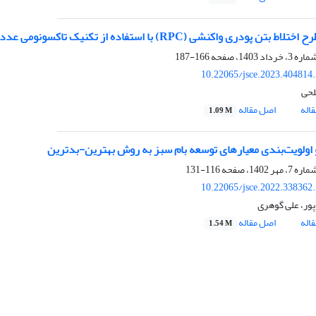
دری واکنشی (RPC) با استفاده از تکنیک تاکسونومی عددی و رتبه‌بندی آن با روش SAW و ‌‌‌ TOPSIS
166-187
10.22065/jsce.2023.404814
حی
اله
اصل مقاله
1.09 M
و اولویت‌بندی معیار‌های توسعه بام سبز به روش بهترین-بدترین
116-131
10.22065/jsce.2022.338362
پور، علی گوهری
اله
اصل مقاله
1.54 M