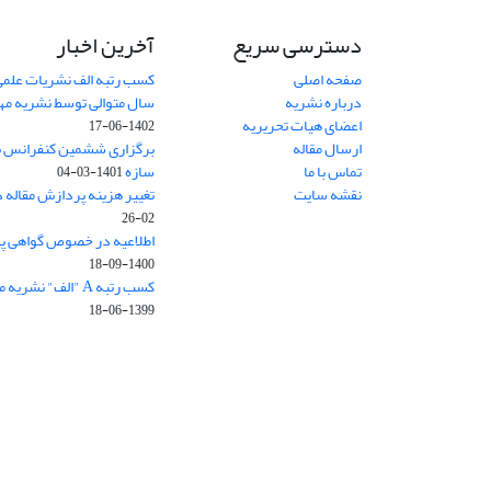
دسترسی سریع
آخرین اخبار
صفحه اصلی
کسب رتبه الف نشریات علمی
درباره نشریه
سال متوالی توسط نشریه م
اعضای هیات تحریریه
1402-06-17
ارسال مقاله
برگزاری ششمین کنفرانس بی
تماس با ما
سازه
1401-03-04
نقشه سایت
تغییر هزینه پردازش مقاله 
02-26
اطلاعیه در خصوص گواهی پ
1400-09-18
کسب رتبه A "الف" نشریه مهندسی سازه و ساخت
1399-06-18