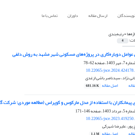
نویسندگان
ارسال مقاله
داوران
تماس با ما
ژه‌ها =
رتبه‌بندی
ات:
4
عوامل دوباره‌کاری در پروژه‌های مسکونی شهر مشهد به روش دلفی
62-78
10.22065/jsce.2024.424178
نی نژاد، سیدناصر باشی ازغدی
اله
اصل مقاله
681.16 K
ی پیمانکاران با استفاده از مدل مارکوس و کوپراس (مطالعه موردی: شرکت گا
146-171
10.22065/jsce.2023.419250
 پور، علیرضا شهرکی
اله
اصل مقاله
1.1 M