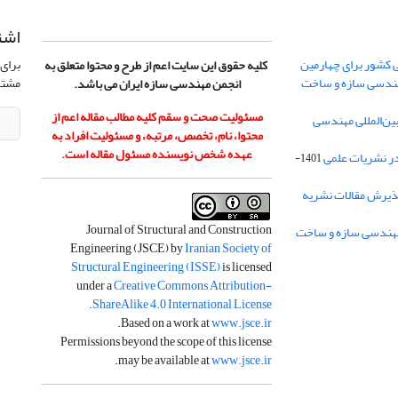
اشت
 کشور برای چهارمین
برای 
کلیه حقوق این سایت اعم از طرح و محتوا متعلق به
هندسی سازه و ساخت
مشتر
انجمن مهندسی سازه ایران می باشد.
مسئولیت صحت و سقم کلیه مطالب مقاله اعم از
ن‌المللی مهندسی
محتوا، نام، تخصص، مرتبه، و مسئولیت افراد به
عهده شخص نویسنده مسئول مقاله است.
در نشریات علمی
1401-
ذیرش مقالات نشریه
Journal of Structural and Construction
Engineering (JSCE) by
Iranian Society of
Structural Engineering (ISSE)
is licensed
under a
Creative Commons Attribution-
.
ShareAlike 4.0 International License
.
Based on a work at
www.jsce.ir
Permissions beyond the scope of this license
.
may be available at
www.jsce.ir