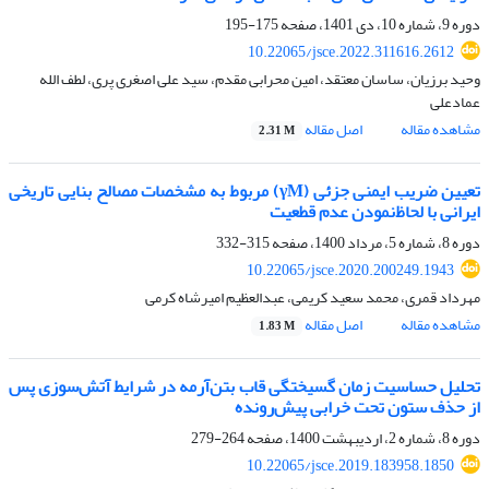
دوره 9، شماره 10، دی 1401، صفحه
175-195
10.22065/jsce.2022.311616.2612
وحید برزیان، ساسان معتقد، امین محرابی مقدم، سید علی اصغری پری، لطف الله
عمادعلی
مشاهده مقاله
اصل مقاله
2.31 M
تعیین ضریب ایمنی جزئی (γM) مربوط به مشخصات مصالح بنایی تاریخی
ایرانی با لحاظ‌نمودن عدم قطعیت
دوره 8، شماره 5، مرداد 1400، صفحه
315-332
10.22065/jsce.2020.200249.1943
مهرداد قمری، محمد سعید کریمی، عبدالعظیم امیرشاه کرمی
مشاهده مقاله
اصل مقاله
1.83 M
تحلیل حساسیت زمان گسیختگی قاب بتن‌آرمه در شرایط آتش‌سوزی پس
از حذف ستون تحت خرابی پیش‌رونده
دوره 8، شماره 2، اردیبهشت 1400، صفحه
264-279
10.22065/jsce.2019.183958.1850