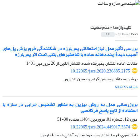
کلیدواژه‌ها =
عدم قطعیت
تعداد مقالات:
10
بررسی تأثیرمدل نیازاحتمالاتی پس‌لرزه در شکنندگی فروریزش پل‌های
آسیب دیدۀ چند‌دهانه ساده با شاهتیرهای بتنی تحت اثر پس‌لرزه
مقالات آماده انتشار، پذیرفته شده، انتشار آنلاین از
26 فروردین 1401
10.22065/jsce.2020.236885.2175
پرشان صداقتی، محسن گرامی، حسین نادرپور
مشاهده مقاله
بروزرسانی مدل به روش بیزین به منظور تشخیص خرابی در سازه با
استفاده از تابع پاسخ فرکانسی
دوره 12، شماره 01، فروردین 1404، صفحه
30-51
10.22065/jsce.2024.449017.3374
بابک تقوی، فریبا شادان، مسعود محمودآبادی، احمد فخاریان