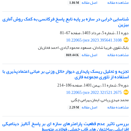
مشاهده مقاله
اصل مقاله
1.86 M
شناسایی خرابی در سازه بر پایه تابع پاسخ فرکانسی به کمک روش آماری
بیزین
دوره 11، شماره 5، مرداد 1403، صفحه
67-81
10.22065/jsce.2023.395641.3108
بابک تقوی، فریبا شادان، مسعود محمودآبادی، احمد فخاریان
مشاهده مقاله
اصل مقاله
869.44 K
ﺗﺠﺰﯾﻪ و ﺗﺤﻠﯿﻞ ریسک ﭘﺎﯾﺪاری دﯾﻮار ﺣﺎﺋﻞ وزﻧﯽ بر مبانی اعتمادپذیری ﺑﺎ
اﺳﺘﻔﺎده از ﺗﺌﻮری ﻣﺠﻤﻮﻋﻪ ﻓﺎزی
دوره 9، شماره 11، بهمن 1401، صفحه
186-214
10.22065/jsce.2022.321521.2675
محمد مهدی ریاحی، ایمان بهرامی چگنی
مشاهده مقاله
اصل مقاله
2.29 M
بررسی تاثیر عدم قطعیت پارامترهای سازه ای بر پاسخ آنالیز دینامیکی
افزایشی ساختمان های قاب خمشی فولادی متوسط