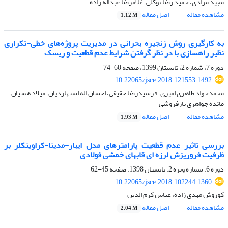
مجید مرادی، حمید رضا توکلی، غلامرضا عبداله زاده
مشاهده مقاله
اصل مقاله
1.12 M
به کارگیری روش زنجیره بحرانی در مدیریت پروژه‌های خطی-تکراری
نظیر راهسازی با در نظر گرفتن شرایط عدم قطعیت و ریسک
دوره 7، شماره 2، تابستان 1399، صفحه
60-74
10.22065/jsce.2018.121553.1492
محمدجواد طاهری امیری، فرشیدرضا حقیقی، احسان اله اشتهاردیان، میلاد همتیان،
مائده جواهری بارفروشی
مشاهده مقاله
اصل مقاله
1.93 M
بررسی تاثیر عدم قطعیت پارامترهای مدل ایبار-مدینا-کراوینکلر بر
ظرفیت فروریزش لرزه ای قابهای خمشی فولادی
دوره 6، شماره ویژه 2، تابستان 1398، صفحه
45-62
10.22065/jsce.2018.102244.1360
کوروش مهدی زاده، عباس کرم الدین
مشاهده مقاله
اصل مقاله
2.04 M