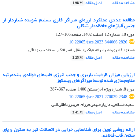
مشاهده مقاله
اصل مقاله
1.98 M
مطالعه عددی عملکرد لرزه‌ای میراگر فلزی تسلیم شونده شیاردار از
جنس آلیاژهای حافظه‌دار شکلی
دوره 10، شماره 12، اسفند 1402، صفحه
106-127
10.22065/jsce.2023.344066.2826
مسعود قادری، امیر ابراهیم اکبری بقال، امیر افکار، سجاد پیربوداقی
مشاهده مقاله
اصل مقاله
2.25 M
ارزیابی میزان ظرفیت باربری و جذب انرژی قاب‌های فولادی بلندمرتبه
مقاوم‌سازی شده توسط میراگرهای ویسکوز
دوره 8، شماره ویژه 4، زمستان 1400، صفحه
367-387
10.22065/jsce.2021.270029.2348
سعید قشلاقی، مازیار فهیمی فرزام، فریبرز ناطقی الهی
مشاهده مقاله
اصل مقاله
3.41 M
ارائه روشی نوین برای شناسایی خرابی در اتصالات تیر به ستون و پای
ستون قاب فولادی