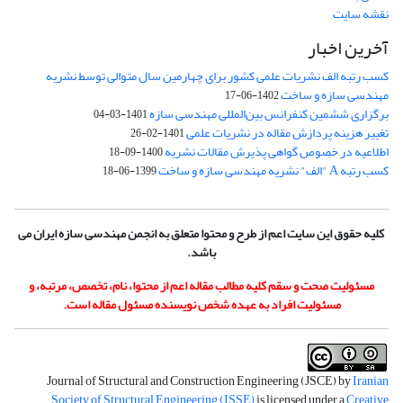
نقشه سایت
آخرین اخبار
کسب رتبه الف نشریات علمی کشور برای چهارمین سال متوالی توسط نشریه
مهندسی سازه و ساخت
1402-06-17
برگزاری ششمین کنفرانس بین‌المللی مهندسی سازه
1401-03-04
تغییر هزینه پردازش مقاله در نشریات علمی
1401-02-26
اطلاعیه در خصوص گواهی پذیرش مقالات نشریه
1400-09-18
کسب رتبه A "الف" نشریه مهندسی سازه و ساخت
1399-06-18
کلیه حقوق این سایت اعم از طرح و محتوا متعلق به انجمن مهندسی سازه ایران می
باشد.
مسئولیت صحت و سقم کلیه مطالب مقاله اعم از محتوا، نام، تخصص، مرتبه، و
مسئولیت افراد به عهده شخص نویسنده مسئول مقاله است.
Journal of Structural and Construction Engineering (JSCE) by
Iranian
Society of Structural Engineering (ISSE)
is licensed under a
Creative