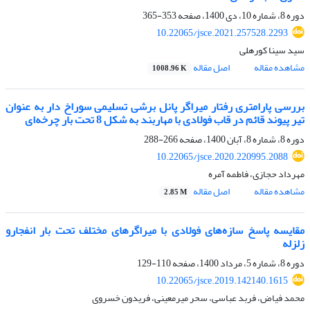
دوره 8، شماره 10، دی 1400، صفحه
353-365
10.22065/jsce.2021.257528.2293
سید سینا کورهلی
مشاهده مقاله
اصل مقاله
1008.96 K
بررسی پارامتری رفتار میراگر پانل برشی تسلیمی سوراخ دار به عنوان
تیر پیوند قائم در قاب فولادی با مهاربند به شکل 8 تحت بار چرخه‌ای
دوره 8، شماره 8، آبان 1400، صفحه
266-288
10.22065/jsce.2020.220995.2088
مهرداد حجازی، فاطمه آمره
مشاهده مقاله
اصل مقاله
2.85 M
مقایسه پاسخ سازه‌های فولادی با میراگرهای مختلف تحت بار انفجارو
زلزله
دوره 8، شماره 5، مرداد 1400، صفحه
110-129
10.22065/jsce.2019.142140.1615
محمد فیاض، فربد عباسی، سحر میرمعینی، فریدون خسروی