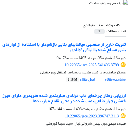
کلیدواژه‌ها =
قاب فولادی
تعداد مقالات:
9
تقویت خارج از صفحه‍ی میان‍قاب‍های بنایی بازشودار با استفاده از نوارهای
بتنی مسلح شده با الیافی فولادی
دوره 13، شماره 05، مرداد 1405، صفحه
78-94
10.22065/jsce.2025.541406.3799
عسکر پناهنده، فرشید فتحی، محمدامیر نجفقلی پورحقیقی
مشاهده مقاله
اصل مقاله
2.18 M
ارزیابی رفتار چرخه‌ای قاب فولادی مهاربندی شده ضربدری دارای فیوز
خمشی چهار ضلعی نصب شده در محل تقاطع مهاربندها
دوره 11، شماره 2، اردیبهشت 1403، صفحه
144-167
10.22065/jsce.2023.396747.3113
فهیمه مهدی پور، بهمن شروانی تبار، سید سینا کورهلی