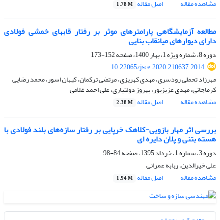
مشاهده مقاله
اصل مقاله
1.78 M
مطالعه آزمایشگاهی پارامترهای موثر بر رفتار قابهای خمشی فولادی
دارای دیوارهای میانقاب بنایی
دوره 8، شماره ویژه 1، بهار 1400، صفحه
152-173
10.22065/jsce.2020.210637.2014
مهرزاد تحملی رودسری، مهدی کهریزی، مرتضی ترکمان، کیهان اسور، محمد رضایی
کرماجانی، مهدی عزیزپور، بهروز دولتیاری، علی احمد غلامی
مشاهده مقاله
اصل مقاله
2.38 M
بررسی اثر مهار بازویی-کلاهک خرپایی بر رفتار سازه‌های بلند فولادی با
هسته بتنی و پلان دایره ای
دوره 3، شماره 1، خرداد 1395، صفحه
84-98
علی خیرالدین، ربابه عمرانی
مشاهده مقاله
اصل مقاله
1.94 M