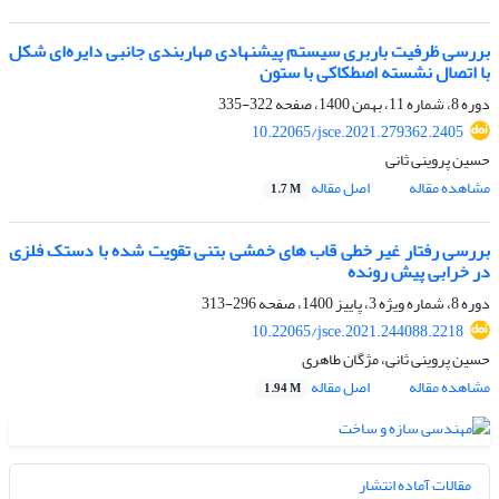
بررسی ظرفیت باربری سیستم پیشنهادی مهاربندی جانبی دایره‌ای شکل
با اتصال نشسته اصطکاکی با ستون
دوره 8، شماره 11، بهمن 1400، صفحه
322-335
10.22065/jsce.2021.279362.2405
حسین پروینی ثانی
مشاهده مقاله
اصل مقاله
1.7 M
بررسی رفتار غیر خطی قاب های خمشی بتنی تقویت شده با دستک فلزی
در خرابی پیش رونده
دوره 8، شماره ویژه 3، پاییز 1400، صفحه
296-313
10.22065/jsce.2021.244088.2218
حسین پروینی ثانی، مژگان طاهری
مشاهده مقاله
اصل مقاله
1.94 M
مقالات آماده انتشار