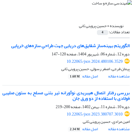
نویسنده =
حسین پروینی ثانی
تعداد مقالات:
4
الگوریتم بهینه‌سازِ شقایق‌های دریایی جهت طراحیِ سازه‌های خرپایی
دوره 12، شماره 06، شهریور 1404، صفحه
120-147
10.22065/jsce.2024.480106.3529
پیمان فرجی، اصغر رسولی، حسین پروینی ثانی
مشاهده مقاله
اصل مقاله
1.68 M
بررسی رفتار اتصال هیبریدی نوآورانه تیر بتنی مسلح به ستون صلیبی
فولادی با استفاده از دو ورق جان
دوره 10، شماره 11، بهمن 1402، صفحه
200-219
10.22065/jsce.2023.380707.3010
امین مرادی، حسین پروینی ثانی
مشاهده مقاله
اصل مقاله
2.34 M