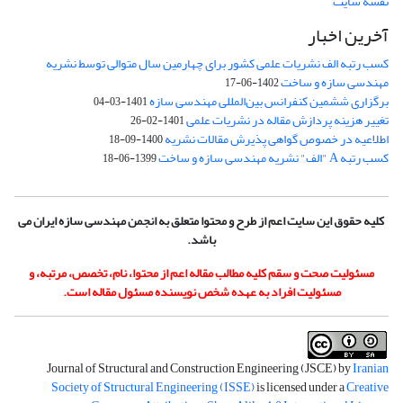
نقشه سایت
آخرین اخبار
کسب رتبه الف نشریات علمی کشور برای چهارمین سال متوالی توسط نشریه
مهندسی سازه و ساخت
1402-06-17
برگزاری ششمین کنفرانس بین‌المللی مهندسی سازه
1401-03-04
تغییر هزینه پردازش مقاله در نشریات علمی
1401-02-26
اطلاعیه در خصوص گواهی پذیرش مقالات نشریه
1400-09-18
کسب رتبه A "الف" نشریه مهندسی سازه و ساخت
1399-06-18
کلیه حقوق این سایت اعم از طرح و محتوا متعلق به انجمن مهندسی سازه ایران می
باشد.
مسئولیت صحت و سقم کلیه مطالب مقاله اعم از محتوا، نام، تخصص، مرتبه، و
مسئولیت افراد به عهده شخص نویسنده مسئول مقاله است.
Journal of Structural and Construction Engineering (JSCE) by
Iranian
Society of Structural Engineering (ISSE)
is licensed under a
Creative