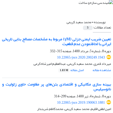
نویسنده =
محمد سعید کریمی
تعداد مقالات:
5
تعیین ضریب ایمنی جزئی (γM) مربوط به مشخصات مصالح بنایی تاریخی
ایرانی با لحاظ‌نمودن عدم قطعیت
دوره 8، شماره 5، مرداد 1400، صفحه
315-332
10.22065/jsce.2020.200249.1943
مهرداد قمری، محمد سعید کریمی، عبدالعظیم امیرشاه کرمی
مشاهده مقاله
اصل مقاله
1.83 M
بهینه سازی مکانیکی و اقتصادی بتن‌‌ها‌ی پر مقاومت حاوی زئولیت و
نانوسیلیس
دوره 8، شماره 4، تیر 1400، صفحه
299-314
10.22065/jsce.2019.190063.1881
امین لطفی اقلیم، محمد سعید کریمی، محمدکاظم شربتدار