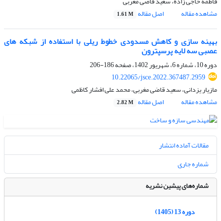
فاطمه حاجی زاده، سعید قاضی مغربی
مشاهده مقاله
اصل مقاله
1.61 M
بهینه سازی و کاهش مسدودی خطوط ریلی با استفاده از شبکه های
عصبی سه لایه پرسپترون
دوره 10، شماره 6، شهریور 1402، صفحه
186-206
10.22065/jsce.2022.367487.2959
مازیار یزدانی، سعید قاضی مغربی، محمد علی افشار کاظمی
مشاهده مقاله
اصل مقاله
2.82 M
مقالات آماده انتشار
شماره جاری
شماره‌های پیشین نشریه
دوره 13 (1405)