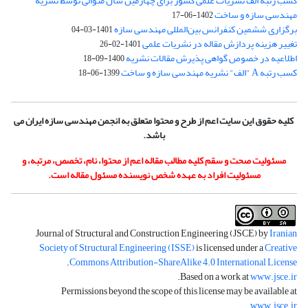
کسب رتبه الف نشریات علمی کشور برای چهارمین سال متوالی توسط نشریه
مهندسی سازه و ساخت
1402-06-17
برگزاری ششمین کنفرانس بین‌المللی مهندسی سازه
1401-03-04
تغییر هزینه پردازش مقاله در نشریات علمی
1401-02-26
اطلاعیه در خصوص گواهی پذیرش مقالات نشریه
1400-09-18
کسب رتبه A "الف" نشریه مهندسی سازه و ساخت
1399-06-18
کلیه حقوق این سایت اعم از طرح و محتوا متعلق به انجمن مهندسی سازه ایران می
باشد.
مسئولیت صحت و سقم کلیه مطالب مقاله اعم از محتوا، نام، تخصص، مرتبه، و
مسئولیت افراد به عهده شخص نویسنده مسئول مقاله است.
Journal of Structural and Construction Engineering (JSCE) by
Iranian
Society of Structural Engineering (ISSE)
is licensed under a
Creative
.
Commons Attribution-ShareAlike 4.0 International License
.
Based on a work at
www.jsce.ir
Permissions beyond the scope of this license may be available at
.
www.jsce.ir