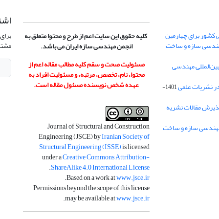
اشت
 کشور برای چهارمین
برای 
کلیه حقوق این سایت اعم از طرح و محتوا متعلق به
هندسی سازه و ساخت
مشتر
انجمن مهندسی سازه ایران می باشد.
مسئولیت صحت و سقم کلیه مطالب مقاله اعم از
ن‌المللی مهندسی
محتوا، نام، تخصص، مرتبه، و مسئولیت افراد به
عهده شخص نویسنده مسئول مقاله است.
در نشریات علمی
1401-
ذیرش مقالات نشریه
Journal of Structural and Construction
Engineering (JSCE) by
Iranian Society of
Structural Engineering (ISSE)
is licensed
under a
Creative Commons Attribution-
.
ShareAlike 4.0 International License
.
Based on a work at
www.jsce.ir
Permissions beyond the scope of this license
.
may be available at
www.jsce.ir