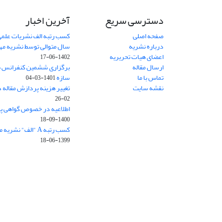
دسترسی سریع
آخرین اخبار
صفحه اصلی
کسب رتبه الف نشریات علمی
درباره نشریه
سال متوالی توسط نشریه م
اعضای هیات تحریریه
1402-06-17
ارسال مقاله
برگزاری ششمین کنفرانس بی
تماس با ما
سازه
1401-03-04
نقشه سایت
تغییر هزینه پردازش مقاله 
02-26
اطلاعیه در خصوص گواهی پ
1400-09-18
کسب رتبه A "الف" نشریه مهندسی سازه و ساخت
1399-06-18