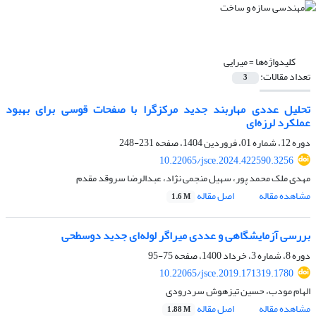
کلیدواژه‌ها =
میرایی
تعداد مقالات:
3
تحلیل عددی مهاربند جدید مرکزگرا با صفحات قوسی برای بهبود
عملکرد لرزه‌ای
دوره 12، شماره 01، فروردین 1404، صفحه
231-248
10.22065/jsce.2024.422590.3256
مهدی ملک محمد پور، سهیل منجمی نژاد، عبدالرضا سروقد مقدم
مشاهده مقاله
اصل مقاله
1.6 M
بررسی آزمایشگاهی و عددی میراگر لوله‌ای جدید دوسطحی
دوره 8، شماره 3، خرداد 1400، صفحه
75-95
10.22065/jsce.2019.171319.1780
الهام مودب، حسین تیزهوش سردرودی
مشاهده مقاله
اصل مقاله
1.88 M