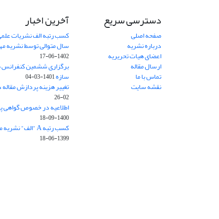
دسترسی سریع
آخرین اخبار
صفحه اصلی
کسب رتبه الف نشریات علمی
درباره نشریه
سال متوالی توسط نشریه م
اعضای هیات تحریریه
1402-06-17
ارسال مقاله
برگزاری ششمین کنفرانس بی
تماس با ما
سازه
1401-03-04
نقشه سایت
تغییر هزینه پردازش مقاله 
02-26
اطلاعیه در خصوص گواهی پ
1400-09-18
کسب رتبه A "الف" نشریه مهندسی سازه و ساخت
1399-06-18