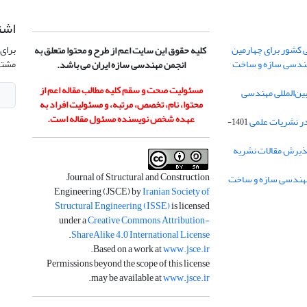
اشت
 کشور برای چهارمین
برای 
کلیه حقوق این سایت اعم از طرح و محتوا متعلق به
هندسی سازه و ساخت
مشتر
انجمن مهندسی سازه ایران می باشد.
مسئولیت صحت و سقم کلیه مطالب مقاله اعم از
ن‌المللی مهندسی
محتوا، نام، تخصص، مرتبه، و مسئولیت افراد به
عهده شخص نویسنده مسئول مقاله است.
در نشریات علمی
1401-
ذیرش مقالات نشریه
Journal of Structural and Construction
Engineering (JSCE) by
Iranian Society of
Structural Engineering (ISSE)
is licensed
under a
Creative Commons Attribution-
.
ShareAlike 4.0 International License
.
Based on a work at
www.jsce.ir
Permissions beyond the scope of this license
.
may be available at
www.jsce.ir