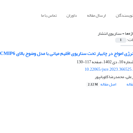
نویسندگان
ارسال مقاله
داوران
تماس با ما
ژه‌ها =
سناریوی انتشار
ات:
1
نرژی امواج در چابهار تحت سناریوی اقلیم میانی با مدل وضوح بالای CMIP6
117-130
10.22065/jsce.2023.366525
علی، محمدرضا کاویانپور
اله
اصل مقاله
2.12 M