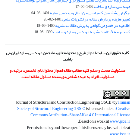
کسب رتبه الف نشریات علمی کشور برای چهارمین سال متوالی توسط نشریه
مهندسی سازه و ساخت
1402-06-17
برگزاری ششمین کنفرانس بین‌المللی مهندسی سازه
1401-03-04
تغییر هزینه پردازش مقاله در نشریات علمی
1401-02-26
اطلاعیه در خصوص گواهی پذیرش مقالات نشریه
1400-09-18
کسب رتبه A "الف" نشریه مهندسی سازه و ساخت
1399-06-18
کلیه حقوق این سایت اعم از طرح و محتوا متعلق به انجمن مهندسی سازه ایران می
باشد.
مسئولیت صحت و سقم کلیه مطالب مقاله اعم از محتوا، نام، تخصص، مرتبه، و
مسئولیت افراد به عهده شخص نویسنده مسئول مقاله است.
Journal of Structural and Construction Engineering (JSCE) by
Iranian
Society of Structural Engineering (ISSE)
is licensed under a
Creative
.
Commons Attribution-ShareAlike 4.0 International License
.
Based on a work at
www.jsce.ir
Permissions beyond the scope of this license may be available at
.
www.jsce.ir