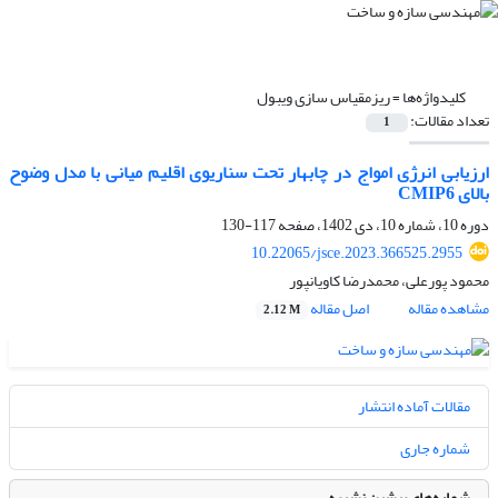
کلیدواژه‌ها =
ریزمقیاس سازی ویبول
تعداد مقالات:
1
ارزیابی انرژی امواج در چابهار تحت سناریوی اقلیم میانی با مدل وضوح
بالای CMIP6
دوره 10، شماره 10، دی 1402، صفحه
117-130
10.22065/jsce.2023.366525.2955
محمود پورعلی، محمدرضا کاویانپور
مشاهده مقاله
اصل مقاله
2.12 M
مقالات آماده انتشار
شماره جاری
شماره‌های پیشین نشریه