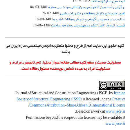
مهندسی سازه و ساخت
1402-06-17
برگزاری ششمین کنفرانس بین‌المللی مهندسی سازه
1401-03-04
تغییر هزینه پردازش مقاله در نشریات علمی
1401-02-26
اطلاعیه در خصوص گواهی پذیرش مقالات نشریه
1400-09-18
کسب رتبه A "الف" نشریه مهندسی سازه و ساخت
1399-06-18
کلیه حقوق این سایت اعم از طرح و محتوا متعلق به انجمن مهندسی سازه ایران می
باشد.
مسئولیت صحت و سقم کلیه مطالب مقاله اعم از محتوا، نام، تخصص، مرتبه، و
مسئولیت افراد به عهده شخص نویسنده مسئول مقاله است.
Journal of Structural and Construction Engineering (JSCE) by
Iranian
Society of Structural Engineering (ISSE)
is licensed under a
Creative
.
Commons Attribution-ShareAlike 4.0 International License
.
Based on a work at
www.jsce.ir
Permissions beyond the scope of this license may be available at
.
www.jsce.ir