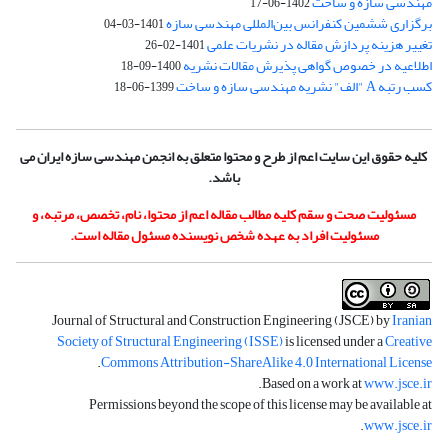
مهندسی سازه و ساخت
1402-06-17
برگزاری ششمین کنفرانس بین‌المللی مهندسی سازه
1401-03-04
تغییر هزینه پردازش مقاله در نشریات علمی
1401-02-26
اطلاعیه در خصوص گواهی پذیرش مقالات نشریه
1400-09-18
کسب رتبه A "الف" نشریه مهندسی سازه و ساخت
1399-06-18
کلیه حقوق این سایت اعم از طرح و محتوا متعلق به انجمن مهندسی سازه ایران می
باشد.
مسئولیت صحت و سقم کلیه مطالب مقاله اعم از محتوا، نام، تخصص، مرتبه، و
مسئولیت افراد به عهده شخص نویسنده مسئول مقاله است.
Journal of Structural and Construction Engineering (JSCE) by
Iranian
Society of Structural Engineering (ISSE)
is licensed under a
Creative
.
Commons Attribution-ShareAlike 4.0 International License
.
Based on a work at
www.jsce.ir
Permissions beyond the scope of this license may be available at
.
www.jsce.ir