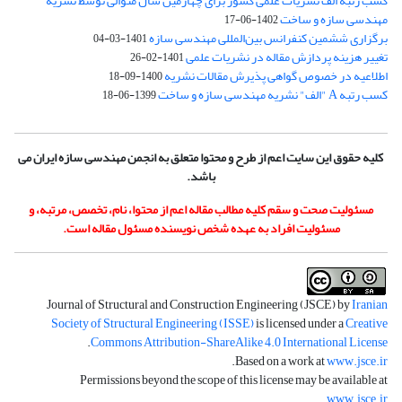
کسب رتبه الف نشریات علمی کشور برای چهارمین سال متوالی توسط نشریه
مهندسی سازه و ساخت
1402-06-17
برگزاری ششمین کنفرانس بین‌المللی مهندسی سازه
1401-03-04
تغییر هزینه پردازش مقاله در نشریات علمی
1401-02-26
اطلاعیه در خصوص گواهی پذیرش مقالات نشریه
1400-09-18
کسب رتبه A "الف" نشریه مهندسی سازه و ساخت
1399-06-18
کلیه حقوق این سایت اعم از طرح و محتوا متعلق به انجمن مهندسی سازه ایران می
باشد.
مسئولیت صحت و سقم کلیه مطالب مقاله اعم از محتوا، نام، تخصص، مرتبه، و
مسئولیت افراد به عهده شخص نویسنده مسئول مقاله است.
Journal of Structural and Construction Engineering (JSCE) by
Iranian
Society of Structural Engineering (ISSE)
is licensed under a
Creative
.
Commons Attribution-ShareAlike 4.0 International License
.
Based on a work at
www.jsce.ir
Permissions beyond the scope of this license may be available at
.
www.jsce.ir