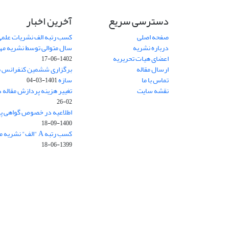
دسترسی سریع
آخرین اخبار
صفحه اصلی
کسب رتبه الف نشریات علمی
درباره نشریه
سال متوالی توسط نشریه م
اعضای هیات تحریریه
1402-06-17
ارسال مقاله
برگزاری ششمین کنفرانس بی
تماس با ما
سازه
1401-03-04
نقشه سایت
تغییر هزینه پردازش مقاله 
02-26
اطلاعیه در خصوص گواهی پ
1400-09-18
کسب رتبه A "الف" نشریه مهندسی سازه و ساخت
1399-06-18