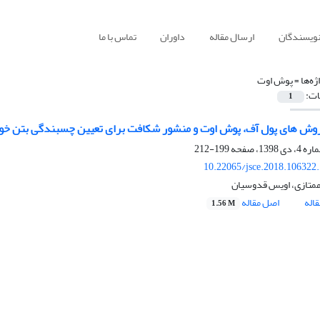
نویسندگان
ارسال مقاله
داوران
تماس با ما
ژه‌ها =
پوش اوت
ات:
1
وش های پول آف، پوش اوت و منشور شکافت برای تعیین چسبندگی بتن خودترا
199-212
10.22065/jsce.2018.106322
متازی، اویس قدوسیان
اله
اصل مقاله
1.56 M