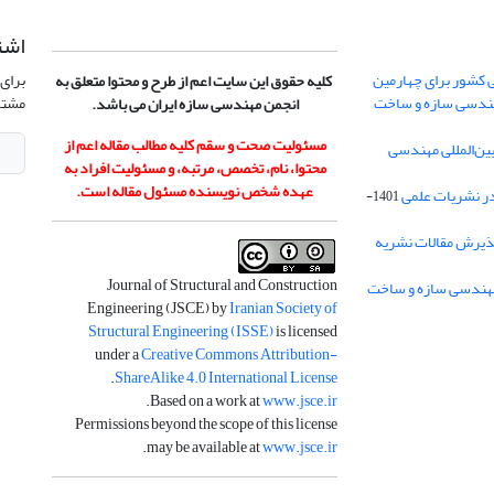
اشت
 کشور برای چهارمین
برای 
کلیه حقوق این سایت اعم از طرح و محتوا متعلق به
هندسی سازه و ساخت
مشتر
انجمن مهندسی سازه ایران می باشد.
مسئولیت صحت و سقم کلیه مطالب مقاله اعم از
ن‌المللی مهندسی
محتوا، نام، تخصص، مرتبه، و مسئولیت افراد به
عهده شخص نویسنده مسئول مقاله است.
در نشریات علمی
1401-
ذیرش مقالات نشریه
Journal of Structural and Construction
Engineering (JSCE) by
Iranian Society of
Structural Engineering (ISSE)
is licensed
under a
Creative Commons Attribution-
.
ShareAlike 4.0 International License
.
Based on a work at
www.jsce.ir
Permissions beyond the scope of this license
.
may be available at
www.jsce.ir