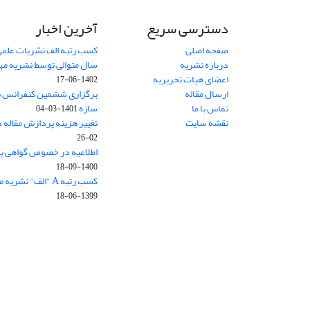
دسترسی سریع
آخرین اخبار
صفحه اصلی
کسب رتبه الف نشریات علمی
درباره نشریه
سال متوالی توسط نشریه م
اعضای هیات تحریریه
1402-06-17
ارسال مقاله
برگزاری ششمین کنفرانس بی
تماس با ما
سازه
1401-03-04
نقشه سایت
تغییر هزینه پردازش مقاله 
02-26
اطلاعیه در خصوص گواهی پ
1400-09-18
کسب رتبه A "الف" نشریه مهندسی سازه و ساخت
1399-06-18