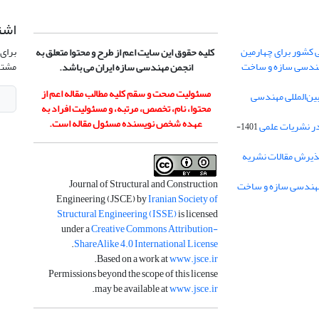
اشت
 کشور برای چهارمین
برای 
کلیه حقوق این سایت اعم از طرح و محتوا متعلق به
هندسی سازه و ساخت
مشتر
انجمن مهندسی سازه ایران می باشد.
مسئولیت صحت و سقم کلیه مطالب مقاله اعم از
ن‌المللی مهندسی
محتوا، نام، تخصص، مرتبه، و مسئولیت افراد به
عهده شخص نویسنده مسئول مقاله است.
در نشریات علمی
1401-
ذیرش مقالات نشریه
Journal of Structural and Construction
Engineering (JSCE) by
Iranian Society of
Structural Engineering (ISSE)
is licensed
under a
Creative Commons Attribution-
.
ShareAlike 4.0 International License
.
Based on a work at
www.jsce.ir
Permissions beyond the scope of this license
.
may be available at
www.jsce.ir