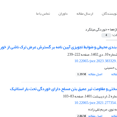
نویسندگان
ارسال مقاله
داوران
تماس با ما
ژه‌ها =
خوردگی میلگرد
ات:
4
 بندی محیطی و ضوابط تجویزی آیین نامه بر گسترش عرض ترک ناشی از خور
222-239
10.22065/jsce.2023.383329
 حسینی
اله
اصل مقاله
1.39 M
تی و مقاومت تیر عمیق بتن مسلح دارای خوردگی تحت بار استاتیک
83-103
10.22065/jsce.2021.277354
 نوی، مریم تقی زاده
اله
اصل مقاله
2.86 M