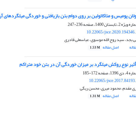
زولان پومیس و متاکائولین بر روی دوام بتن بازیافتی و خوردگی میلگردهای آ
236-247
10.22065/jsce.2020.194346
ی بجد، سید روح الله موسوی، عباسعلی قادری
اله
اصل مقاله
1.53 M
ثیر نوع روکش میلگرد بر میزان خوردگی آن در بتن خود متراکم
172-185
10.22065/jsce.2017.84193
ی مقدم، محمود میری، محسن ریگی
اله
اصل مقاله
1.31 M