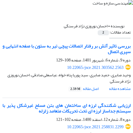
نویسنده =
احسان نوروزی نژاد فرسنگی
تعداد مقالات:
2
بررسی تاثیر آتش بر رفتار اتصالات پیچی تیر به ستون با صفحه انتهایی و
سپری اتصال
دوره 9، شماره 6، شهریور 1401، صفحه
108-129
10.22065/jsce.2021.303562.2563
وحید صابری، حمید صابری، سید پوریا پناه خواه، عباسعلی صادقی، احسان نوروزی
نژاد فرسنگی
مشاهده مقاله
اصل مقاله
2.59 M
ارزیابی شکنندگی لرزه ای ساختمان های بتن مسلح غیرشکل پذیر با
سیستم جداساز لرزه ای تحت تحریکات متعامد زلزله
دوره 8، شماره 12، اسفند 1400، صفحه
102-121
10.22065/jsce.2021.258831.2299