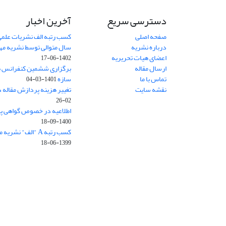
دسترسی سریع
آخرین اخبار
صفحه اصلی
کسب رتبه الف نشریات علمی
درباره نشریه
سال متوالی توسط نشریه م
اعضای هیات تحریریه
1402-06-17
ارسال مقاله
برگزاری ششمین کنفرانس بی
تماس با ما
سازه
1401-03-04
نقشه سایت
تغییر هزینه پردازش مقاله 
02-26
اطلاعیه در خصوص گواهی پ
1400-09-18
کسب رتبه A "الف" نشریه مهندسی سازه و ساخت
1399-06-18