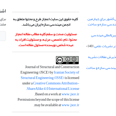
اشت
 کشور برای چهارمین
برای 
کلیه حقوق این سایت اعم از طرح و محتوا متعلق به
هندسی سازه و ساخت
مشتر
انجمن مهندسی سازه ایران می باشد.
مسئولیت صحت و سقم کلیه مطالب مقاله اعم از
ن‌المللی مهندسی
محتوا، نام، تخصص، مرتبه، و مسئولیت افراد به
عهده شخص نویسنده مسئول مقاله است.
در نشریات علمی
1401-
ذیرش مقالات نشریه
Journal of Structural and Construction
Engineering (JSCE) by
Iranian Society of
Structural Engineering (ISSE)
is licensed
under a
Creative Commons Attribution-
.
ShareAlike 4.0 International License
.
Based on a work at
www.jsce.ir
Permissions beyond the scope of this license
.
may be available at
www.jsce.ir