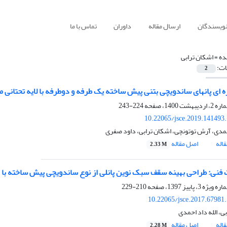
نویسندگان
ارسال مقاله
داوران
تماس با ما
ده =
اشکان ترابی
ات:
2
ه ای پانهای ساندویچی بتنی پیش ساخته یک طرفه و دوطرفه با لایه تحتان
224-243
10.22065/jsce.2019.141493
احمدی، آرش توتونچی، اشکان ترابی، داود صفری
اله
اصل مقاله
2.33 M
فنی: طراحی بهینه سقف سبک نوین پانلی از نوع ساندویچی پیش ساخته با 
210-229
10.22065/jsce.2017.67981
ی، الله داد احمدی
اله
اصل مقاله
2.28 M