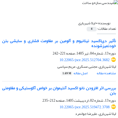
نویسنده =
لیلا شهریاری
تعداد مقالات:
4
تأثیر دی‌اکسید تیتانیوم و آلومین بر مقاومت فشاری و سایشی بتن
خودتمیزشونده
دوره 13، شماره 04، تیر 1405، صفحه
221-242
10.22065/jsce.2025.512704.3682
لیلا شهریاری، مجتبی عسکری، مریم سپاسی
مشاهده مقاله
اصل مقاله
1.69 M
بررسی اثر افزودن نانو اکسید آنتیموان بر خواص آکوستیکی و مقاومتی
بتن
دوره 13، شماره 02، اردیبهشت 1405، صفحه
212-235
10.22065/jsce.2025.519472.3708
لیلا شهریاری، علیرضا جوانمرد