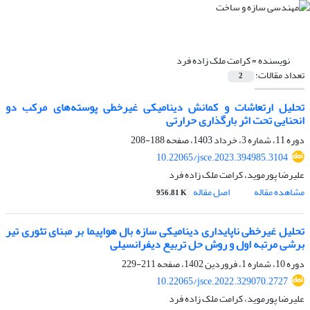
نویسنده =
کرامت ملک زاده فرد
تعداد مقالات:
2
تحلیل ارتعاشات و کمانش دینامیکی غیرخطی پوسته‌های مرکب دو
انحنایی تحت اثر بارگذاری حرارتی
دوره 11، شماره 3، خرداد 1403، صفحه
188-208
10.22065/jsce.2023.394985.3104
علیرضا پورموید، کرامت ملک زاده فرد
مشاهده مقاله
اصل مقاله
956.81 K
تحلیل غیرخطی ناپایداری دینامیکی سازه بال هواپیما بر مبنای تئوری تیر
برشی مرتبه اول و روش حل تربیع دیفرانسیلی
دوره 10، شماره 1، فروردین 1402، صفحه
211-229
10.22065/jsce.2022.329070.2727
علیرضا پورموید، کرامت ملک زاده فرد