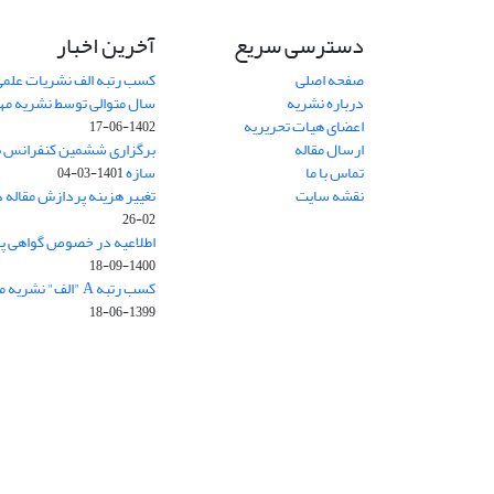
دسترسی سریع
آخرین اخبار
صفحه اصلی
کسب رتبه الف نشریات علمی
درباره نشریه
سال متوالی توسط نشریه م
اعضای هیات تحریریه
1402-06-17
ارسال مقاله
برگزاری ششمین کنفرانس بی
تماس با ما
سازه
1401-03-04
نقشه سایت
تغییر هزینه پردازش مقاله 
02-26
اطلاعیه در خصوص گواهی پ
1400-09-18
کسب رتبه A "الف" نشریه مهندسی سازه و ساخت
1399-06-18