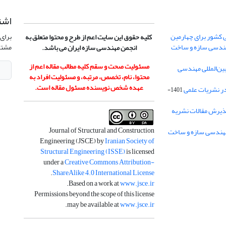
اشت
 کشور برای چهارمین
برای 
کلیه حقوق این سایت اعم از طرح و محتوا متعلق به
هندسی سازه و ساخت
مشتر
انجمن مهندسی سازه ایران می باشد.
مسئولیت صحت و سقم کلیه مطالب مقاله اعم از
ن‌المللی مهندسی
محتوا، نام، تخصص، مرتبه، و مسئولیت افراد به
عهده شخص نویسنده مسئول مقاله است.
در نشریات علمی
1401-
ذیرش مقالات نشریه
Journal of Structural and Construction
Engineering (JSCE) by
Iranian Society of
Structural Engineering (ISSE)
is licensed
under a
Creative Commons Attribution-
.
ShareAlike 4.0 International License
.
Based on a work at
www.jsce.ir
Permissions beyond the scope of this license
.
may be available at
www.jsce.ir