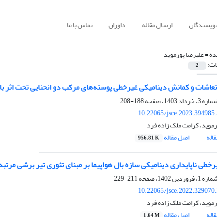
نویسندگان
ارسال مقاله
داوران
تماس با ما
ده =
علیرضا پورموید
ات:
2
تعاشات و کمانش دینامیکی غیرخطی پوسته‌های مرکب دو انحنایی تحت اثر با
188-208
10.22065/jsce.2023.394985
رموید، کرامت ملک زاده فرد
اله
اصل مقاله
956.81 K
رخطی ناپایداری دینامیکی سازه بال هواپیما بر مبنای تئوری تیر برشی مرتب
211-229
10.22065/jsce.2022.329070
رموید، کرامت ملک زاده فرد
اله
اصل مقاله
1.64 M