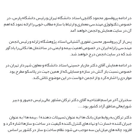
در ادامه پروفسور محمود گلابچی استاد دانشگاه تهران و رئیس دانشگاه پارس، در
خصوص تکنولوژی مهندسی معماری و ارتباط با سازه مطالب خوبی را ارائه نمود که اهم
آن در سایت همایش و انجمن خواهد آمد
پس از آن پروفسور محسن غفوری آشتیانی استاد پژوهشگاه زلزله و رئیس انجمن
مهندسی زلزله ایران در خصوص اهمیت بیمه و ایمنی در ساختمان ها نکاتی را یادآور
شد که در سایت انجمن درج خواهد شد.
در ادامه همایش آقای دکتر مازیار حسینی استاد دانشگاه و معاون شهردار تهران در
خصوص نسبت بار آتش در سازه و مسایلی که از همین جهت در پلاسکو مطرح بود
مواردی را اشاره کرد و از انجمن خواست در این موضوع تلاش کند.
سخنران آخر مراسم افتتاحیه آقای دکتر ترکان مشاور عالی رئیس جمهور و دبیر
شورایعالی مناطق آزاد کشور بود....
دکتر ترکان به روابط میان بانک ها (به عنوان تسهیلات دهنده) ، بیمه ها ( به عنوان
جبران کننده خسارت) و نهادهای کنترل کننده کیفیت در ساخت و سازها اشاره کرد و
افزود چاله های میان این سه موجب می شود نظام ساخت و ساز در کشور بر اساس