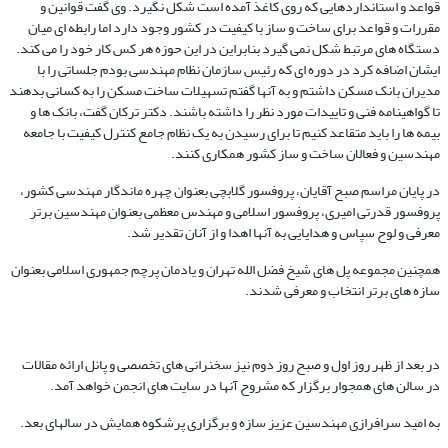
قواعد و استانداردهایی که روی کاغذ آمده است شکل نگیرد. وی گفت قوانین و
مقررات و قواعد برای ساخت و ساز با کیفیت در کشور وجود دارد اما رابطه ای میان
دستگاه های مرتبط شکل نمی گیرد بنابراین در این حوزه هر کس کار خود را می کند.
ایشان اضافه کرد در دوره ای که رئیس سازمان نظام مهندسی بودم جلساتی را با
مدیران بانک مسکن داشتم و به آنها گفتم تسهیلات ساخت مسکن را به کسانی بدهند
تا گواهینامه فنی و تاییدات مورد نظر را داشته باشند. دکتر ترکان گفت، بانک ها و
بیمه ها را باید متقاعد کنیم تا برای رسیدن به یک نظام جامع کنترل کیفیت با جامعه
مهندسین و فعالان ساخت و ساز کشور همکاری کنند.
در پایان مراسم صبح آقایان، پروفسور گلابچی بعنوان چهره ماندگار مهندسی کشور،
پروفسور قدرتی امیری، پروفسور اسلامی و مهندس معظمی بعنوان مهندسین برتر
معرفی و لوح سپاس و هدایایی به آنها اهدا و از آنان تقدیر شد.
همچنین مجموعه پل های شیخ فضل الله تهران و یادمان پرچم جمهوری اسلامی بعنوان
سازه های برتر انتخاب و معرفی شدند.
در بعد از ظهر روز اول و صبح روز دوم نیز سخنرانی های تخصصی و پانل ارائه مقالات
در سالن های همجوار برگزار که مشروح آنها در سایت های انجمن خواهد آمد.
به امید سرافرازی مهندسین عزیز سازه و برگزاری پرشکوه همایش در سالهای بعد.