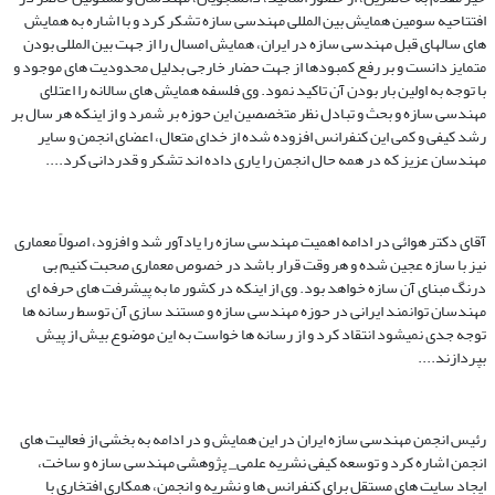
افتتاحیه سومین همایش بین المللی مهندسی سازه تشکر کرد و با اشاره به همایش
های سالهای قبل مهندسی سازه در ایران، همایش امسال را از جهت بین المللی بودن
متمایز دانست و بر رفع کمبودها از جهت حضار خارجی بدلیل محدودیت های موجود و
با توجه به اولین بار بودن آن تاکید نمود. وی فلسفه همایش های سالانه را اعتلای
مهندسی سازه و بحث و تبادل نظر متخصصین این حوزه بر شمرد و از اینکه هر سال بر
رشد کیفی و کمی این کنفرانس افزوده شده از خدای متعال، اعضای انجمن و سایر
مهندسان عزیز که در همه حال انجمن را یاری داده اند تشکر و قدردانی کرد....
آقای دکتر هوائی در ادامه اهمیت مهندسی سازه را یادآور شد و افزود، اصولاً معماری
نیز با سازه عجین شده و هر وقت قرار باشد در خصوص معماری صحبت کنیم بی
درنگ مبنای آن سازه خواهد بود. وی از اینکه در کشور ما به پیشرفت های حرفه ای
مهندسان توانمند ایرانی در حوزه مهندسی سازه و مستند سازی آن توسط رسانه ها
توجه جدی نمیشود انتقاد کرد و از رسانه ها خواست به این موضوع بیش از پیش
بپردازند....
رئیس انجمن مهندسی سازه ایران در این همایش و در ادامه به بخشی از فعالیت های
انجمن اشاره کرد و توسعه کیفی نشریه علمی_ پژوهشی مهندسی سازه و ساخت،
ایجاد سایت های مستقل برای کنفرانس ها و نشریه و انجمن، همکاری افتخاری با