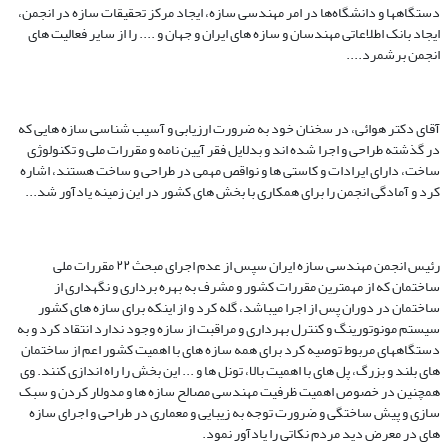
دستگاهها و دانشگاه‌ها در امر مهندسی سازه، ایجاد مرکز تحقیقات سازه در انجمن،
ایجاد بانک اطلاعاتی مهندسان و سازه های ایران و جهان و .... را از سایر فعالیت های
انجمن برشمرد....
آقای دکتر هوائی، در سخنان خود به ضرورت ارزیابی و آسیب شناسی سازه هایی که
در گذشته طراحی و اجرا شده اند و بدلایل فقر آیین نامه و مقررات ملی و تکنولوژی
ساخت، دارای ایرادات و کاستی ها و نواقص مهمی در طراحی و ساخت هستند، اشاره
کرد و آمادگی انجمن را برای همکاری با بخش های کشور در این زمینه یادآور شد...
رئیس انجمن مهندسی سازه ایران سپس از عدم اجرای مبحث ۲۲ مقررات ملی
ساختمان که از مهمترین مقررات کشور و مشرف به بهره برداری و نگهداری از
ساختمان در دوران پس از اجرا میباشد، گله کرد و از اینکه برای سازه های کشور
سیستم مونوتورینگ و کنترل بهرداری و مراقبت از سازه وجود ندارد انتقاد کرد و به
دستگاههای مربوط توصیه کرد برای همه سازه های با اهمیت کشور اعم از ساختمان
های بلند و بزرگ، پل های با اهمیت بالا، تونل ها و ... این بخش را راه اندازی کنند. وی
همچنین در خصوص اهمیت ظرفیت مهندسی مصالح سازه ها و مدولار کردن و سبک
سازی و پیش ساختگی و ضرورت توجه به زیبایی و معماری در طراحی و اجرای سازه
های در معرض دید مردم نکاتی را یادآور نمود.