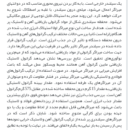
یک سیلندر خارجی است. با به کار بردن نیروی محوری مناسب که در دو انتهای
میراگر اعمال می‌شود، میله‌ی درون سیلندر، با غلبه بر اصطکاک شروع به
حرکت خواهد کرد. این روند منجر به استهلاک قابل توجهی از نیروی مکانیکی
می‌شود. محفظه سیلندری شکل از مواد گرانولی بازیافتی آهن و لاستیک پر
شده است. هدف از ساخت این نوع میراگر اولا استهلاک انرژی جذب شده در
هنگام زلزله است ثانیا بررسی حالات مختلف ترکیب گرانول‌های آهن و لاستیک
درون محفظه دستگاه و تاثیر آن در جذب انرژی است. ترکیب گرانول قرار
داده شده در سیلندر میراگر تاثیر بالایی در ظرفیت نهایی این میراگرها دارد.
جهت ساخت میراگر گرانولی از مواد بازیافتی استفاده می‌شود که از مهم‌ترین
نوآوری‌های تحقیق است. نتایج بررسی‌ها نشان می‌دهد گرانول لاستیک
بازیافتی مابین گرانول آهن همانند محیط ویسکوز عمل می‌کند که باعث
افزایش میرایی در میراگر می‌شود. در صورت استفاده از ترکیب گرانول‌های
فولادی و لاستیکی بازیافتی، میراگر بیشتر در فشار مقاومت کرده و میتوان از
آن در میراگرهای یک طرفه استفاده نمود. مقدار بهینه گرانول لاستیکی
بازیافتی به مقدار 15 گرم درون محفظه ساخته شده در مقابل 575 گرم گرانول
آهن است. بررسی جذب انرژی نیز نشان می‌دهد نمونه‌ی فوق دارای بیشترین
مقدار جذب انرژی است. همچنین استفاده از ریزدانه‌های فولاد و لاستیک
باعث می‌شود که میراگرهایی قابل تنظیم مجدد از لحاظ مقاومت و یک یا دو
جهته بودن برای کارآیی متنوع ساخته شود. شایان ذکر است که در
میراگرهای سیلندری پر شده از ترکیب گرانول آهن و لاستیک خرابی نمونه‌ها
پس از رسیدن به بار نهایی به یکباره اتفاق می‌افتد. در نهایت با توجه به تطابق