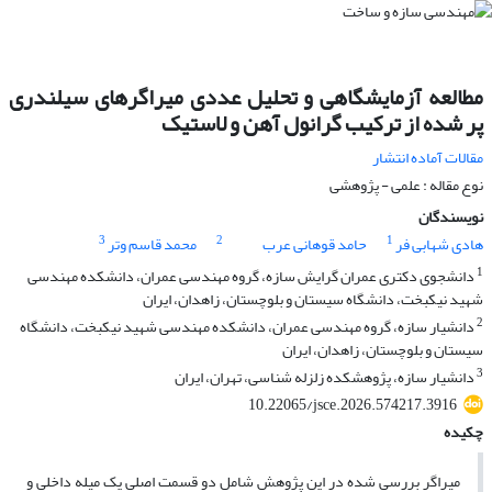
مطالعه آزمایشگاهی و تحلیل عددی میراگرهای سیلندری
پر شده از ترکیب گرانول آهن و لاستیک
مقالات آماده انتشار
نوع مقاله : علمی - پژوهشی
نویسندگان
3
2
1
هادی شهابی فر
حامد قوهانی عرب
محمد قاسم وتر
1
دانشجوی دکتری عمران گرایش سازه، گروه مهندسی عمران، دانشکده مهندسی
شهید نیکبخت، دانشگاه سیستان و بلوچستان، زاهدان، ایران
2
دانشیار سازه، گروه مهندسی عمران، دانشکده مهندسی شهید نیکبخت، دانشگاه
سیستان و بلوچستان، زاهدان، ایران
3
دانشیار سازه، پژوهشکده زلزله شناسی، تهران، ایران
10.22065/jsce.2026.574217.3916
چکیده
میراگر بررسی شده در این پژوهش شامل دو قسمت اصلی یک میله داخلی و