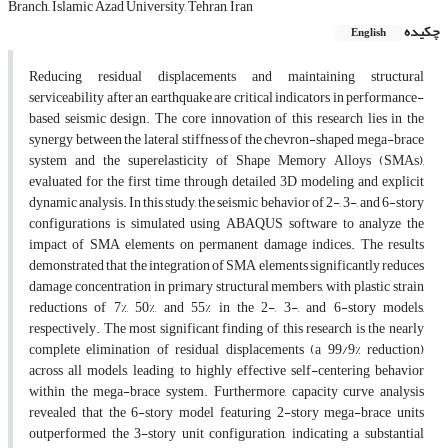
Branch,, Islamic Azad University, Tehran, Iran
چکیده
English
Reducing residual displacements and maintaining structural
serviceability after an earthquake are critical indicators in performance-
based seismic design. The core innovation of this research lies in the
synergy between the lateral stiffness of the chevron-shaped mega-brace
system and the superelasticity of Shape Memory Alloys (SMAs),
evaluated for the first time through detailed 3D modeling and explicit
dynamic analysis. In this study, the seismic behavior of 2-, 3-, and 6-story
configurations is simulated using ABAQUS software to analyze the
impact of SMA elements on permanent damage indices. The results
demonstrated that the integration of SMA elements significantly reduces
damage concentration in primary structural members, with plastic strain
reductions of 7%, 50%, and 55% in the 2-, 3-, and 6-story models,
respectively. The most significant finding of this research is the nearly
complete elimination of residual displacements (a 99/9% reduction)
across all models, leading to highly effective self-centering behavior
within the mega-brace system. Furthermore, capacity curve analysis
revealed that the 6-story model featuring 2-story mega-brace units
outperformed the 3-story unit configuration, indicating a substantial