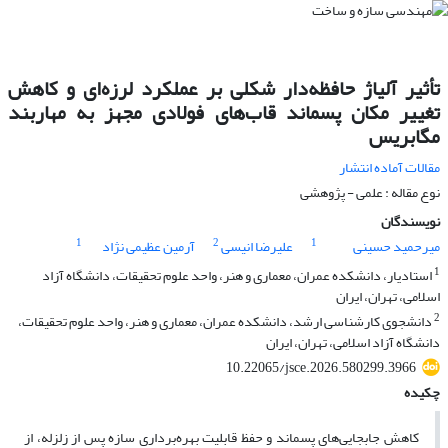
تأثیر آلیاژ حافظه‌دار شکلی بر عملکرد لرزه‌ای و کاهش
تغییر مکان پسماند قاب‌های فولادی مجهز به مهاربند
مگابریس
مقالات آماده انتشار
نوع مقاله : علمی - پژوهشی
نویسندگان
1
2
1
میرحمید حسینی
علیرضا انیسی
آرمین عظیمی نژاد
1
استادیار، دانشکده عمران، معماری و هنر، واحد علوم تحقیقات، دانشگاه آزاد
اسلامی، تهران، ایران
2
دانشجوی کارشناسی ارشد، دانشکده عمران، معماری و هنر، واحد علوم تحقیقات،
دانشگاه آزاد اسلامی، تهران، ایران
10.22065/jsce.2026.580299.3966
چکیده
کاهش جابجایی‌های پسماند و حفظ قابلیت بهره‌برداری سازه پس از زلزله، از