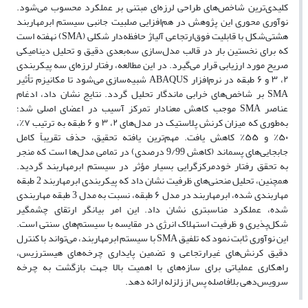
کلیدی‌ترین شاخص‌های طراحی لرزه‌ای مبتنی بر عملکرد محسوب می‌شود.
نوآوری محوری این پژوهش در هم‌افزایی صلبیت جانبی سیستم ابر‌مهاربند
هشتی‌شکل با قابلیت فوق‌ارتجاعی آلیاژ حافظه‌دار شکلی (SMA) نهفته است
که برای نخستین بار در قالب مدل‌سازی سه‌بعدی دقیق و تحلیل دینامیکی
صریح مورد ارزیابی قرار می‌گیرد. در این مطالعه، رفتار لرزه‌ای سه پیکربندی
۲، ۳ و ۶ طبقه در نرم‌افزار ABAQUS شبیه‌سازی می‌شود تا مکانیزم تأثیر
SMA بر شاخص‌های خرابی ماندگار تحلیل گردد. نتایج نشان داد، ادغام
عناصر SMA موجب کاهش معنادار تمرکز آسیب در اعضای اصلی شد؛
به‌طوری که میزان کرنش پلاستیک در مدل‌های ۲، ۳ و ۶ طبقه به ترتیب ۷٪،
۵۰٪ و ۵۵٪ کاهش یافت. مهم‌ترین یافته تحقیق، حذف تقریباً کامل
جابجایی‌های پسماند (کاهش 9/99 درصدی) در تمامی مدل‌ها است که منجر
به تحقق رفتار خودمرکزگرایی بسیار مؤثر در سیستم ابر‌مهاربند گردید.
همچنین، تحلیل منحنی‌های ظرفیت نشان داد که پیکربندی ابر‌مهاربند 2 طبقه
مهاربندی شده، ابر‌مهاربند در مدل ۶ طبقه، نسبت به مدل 3 طبقه مهاربندی
شده، عملکرد مناسبتری نشان داد. این امر بیانگر ارتقای چشمگیر
شکل‌پذیری و ظرفیت استهلاک انرژی در مقایسه با سیستم‌های سنتی است.
این نوآوری ثابت نمود که تلفیق SMA با سیستم ابر‌مهاربند، می‌تواند با کنترل
دقیق کرنش‌های غیرارتجاعی و تضمین پایداری چرخه‌های هیسترزیس،
راهکاری عملیاتی برای سازه‌های با اهمیت بالا جهت بازگشت به چرخه
سرویس‌دهی بلافاصله پس از زلزله ارائه دهد.