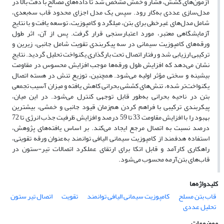
آزمون‌های کشش، فشار و خمش مشخص شد تا داده‌های مصالح با دقت بالا در
مدل‌سازی عددی به‌کار رود. سپس یک مدل اجزای محدود قاب سه‌بعدی،
شامل مدل‌های غیرخطی برای بتن، میلگرد و کامپوزیت، توسعه یافت و با نتایج
آزمایشگاهی معتبر، مورد اعتبارسنجی قرار گرفت. پس از آن، اثر طول
ورقه‌های کامپوزیت سیمانی در سه پیکربندی تقویت شامل جانبی، زیرین و
ترکیبی ارزیابی شد و رفتار اتصال تحت بارگذاری یکنواخت تحلیل گردید. نتایج
نشان می‌دهد که افزایش طول ورقه‌ها موجب افزایش محسوس در مقاومت
بیشینه و سختی مؤثر اولیه می‌شود. همچنین، توزیع تنش در هسته اتصال
یکنواخت‌تر شده، تنش‌های کششی بحرانی کاهش یافته و میزان آسیب تجمعی
بتن در ناحیه بحرانی به‌طور قابل توجهی کنترل می‌شود. در این میان،
پیکربندی ترکیبی با فراهم کردن هم‌زمان قیود جانبی و خمشی، بیشترین
بهبود را با افزایش مقاومت 33 تا 59 درصد و افزایش ظرفیت جذب انرژی تا 72
درصد نسبت به اتصال مرجع ایجاد می‌کند. بر اساس یافته‌های پژوهش،
استفاده هدفمند از کامپوزیت سیمانی الیافی توانمند به‌عنوان ورقه تقویتی،
راهکاری کارآمد و قابل اتکا برای ارتقای عملکرد اتصالات تیر-ستون در
قاب‌های بتن‌آرمه محسوب می‌شود.
کلیدواژه‌ها
قاب بتن مسلح
کامپوزیت سیمانی الیافی توانمند
تقویت
اتصال تیر ستون
تحلیل عددی
موضوعات