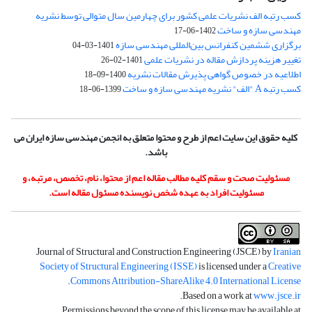
کسب رتبه الف نشریات علمی کشور برای چهارمین سال متوالی توسط نشریه
مهندسی سازه و ساخت
1402-06-17
برگزاری ششمین کنفرانس بین‌المللی مهندسی سازه
1401-03-04
تغییر هزینه پردازش مقاله در نشریات علمی
1401-02-26
اطلاعیه در خصوص گواهی پذیرش مقالات نشریه
1400-09-18
کسب رتبه A "الف" نشریه مهندسی سازه و ساخت
1399-06-18
کلیه حقوق این سایت اعم از طرح و محتوا متعلق به انجمن مهندسی سازه ایران می
باشد.
مسئولیت صحت و سقم کلیه مطالب مقاله اعم از محتوا، نام، تخصص، مرتبه، و
مسئولیت افراد به عهده شخص نویسنده مسئول مقاله است.
Journal of Structural and Construction Engineering (JSCE) by
Iranian
Society of Structural Engineering (ISSE)
is licensed under a
Creative
.
Commons Attribution-ShareAlike 4.0 International License
.
Based on a work at
www.jsce.ir
Permissions beyond the scope of this license may be available at