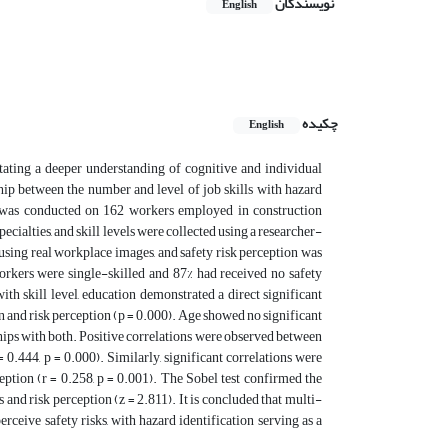
نویسندگان
English
چکیده
English
itating a deeper understanding of cognitive and individual
hip between the number and level of job skills with hazard
h was conducted on 162 workers employed in construction
cialties, and skill levels were collected using a researcher-
using real workplace images, and safety risk perception was
workers were single-skilled and 87% had received no safety
ith skill level, education demonstrated a direct significant
on and risk perception (p = 0.000). Age showed no significant
ships with both. Positive correlations were observed between
= 0.444, p = 0.000). Similarly, significant correlations were
ception (r = 0.258, p = 0.001). The Sobel test confirmed the
 and risk perception (z = 2.811). It is concluded that multi-
erceive safety risks, with hazard identification serving as a