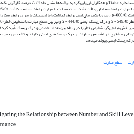
استفاده از تصاویر واقعی محیط کار و درک ریسک ایمنی با ابزار استاندارد Tixier و همکاران ارزیابی گردید. یافته‌ها نش
آموزش ایمنی تأثیر معناداری بر تشخیص خطر و درک ریسک داشت (000/0=p). سن با متغیرهای ایمنی رابطه نداشت، اما تحصیلات با هر دو رابطه م
اتر، توانایی بیشتری در تشخیص خطرات و درک ریسک‌های ایمنی دارند و تشخیص خطر به‌
 درک ریسک ایمنی پیوند می‌دهد.
ارت
سطح مهارت
igating the Relationship between Number and Skill Leve
rmance