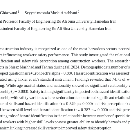
1
2
 Ghiasvand
Seyyed mostafa Moshiri stahbani
t Professor, Faculty of Engineering, Bu Ali Sina University, Hamedan, Iran
 student, Faculty of Engineering, Bu Ali Sina University, Hamedan, Iran
onstruction industry is recognized as one of the most hazardous sectors, necess
rs influencing workers' safety performance. This study investigated the relations
ification and safety risk perception among construction workers. The researc
cts in Shiraz, Mashhad, and Tehran during fall 2024. Demographic data, number of spe
oped questionnaire (Cronbach's alpha = 0.88). Hazard identification was assessed 
ated using Tixier et al.'s standard instrument. Findings revealed that 74.7% of 
ing. While age, marital status, and nationality showed no significant relationship w
ionship (p = 0.003). Safety training significantly impacted both hazard identificati
ionship with safety variables, whereas education demonstrated significant relation
r of skills and hazard identification (r = 0.549, p = 0.000) and risk perception (r 
 between skill level and hazard identification (r = 0.387, p = 0.000) and risk per
ting role of hazard identification in the relationship between number of specialties
ed workers with higher skill levels possess greater ability to identify hazards and p
nism linking increased skill variety to improved safety risk perception.