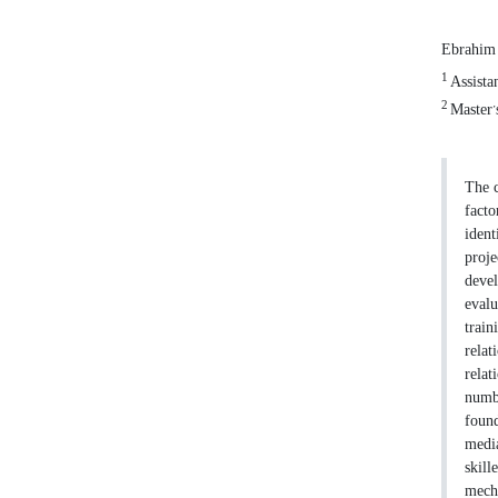
Ebrahim
1
Assistan
2
Master’s
The c
facto
ident
proje
devel
evalu
train
relat
relat
numbe
found
media
skill
mecha