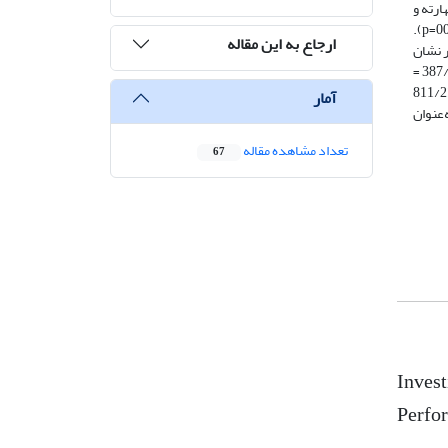
ان داد 7/74 درصد کارگران تک‌مهارته و
۸۷ درصد فاقد آموزش ایمنی بودند. بین سن، تأهل و ملیت با مهارت رابطه معناداری یافت نشد، اما تحصیلات با مهارت رابطه مستقیم داشت (003/0=p).
ارجاع به این مقاله
عنادار نشان
داد. همبستگی مثبت و معناداری بین تعداد مهارت با تشخیص خطر (549/0 = r) و درک ریسک ایمنی (444/0 = r) و نیز بین سطح مهارت با تشخیص خطر (387/0 =
r) و درک ریسک ایمنی (258/0 = r) مشاهده شد. آزمون سوبل نیز نقش میانجی‌گر تشخیص خطر را در رابطه بین تعداد تخصص و درک ریسک تأیید کرد (811/2
آمار
عنوان
تعداد مشاهده مقاله
67
Invest
Perfo