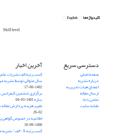
کلیدواژه‌ها
English
Skill level
دسترسی سریع
آخرین اخبار
صفحه اصلی
کسب رتبه الف نشریات علمی
درباره نشریه
سال متوالی توسط نشریه م
اعضای هیات تحریریه
1402-06-17
ارسال مقاله
برگزاری ششمین کنفرانس بی
تماس با ما
سازه
1401-03-04
نقشه سایت
تغییر هزینه پردازش مقاله 
02-26
اطلاعیه در خصوص گواهی پ
1400-09-18
کسب رتبه A "الف" نشریه مهندسی سازه و ساخت