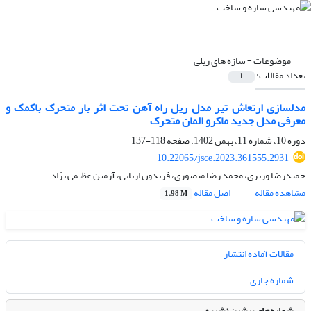
موضوعات =
سازه های ریلی
تعداد مقالات:
1
مدلسازی ارتعاش تیر مدل ریل راه آهن تحت اثر بار متحرک باکمک و
معرفی مدل جدید ماکرو المان متحرک
دوره 10، شماره 11، بهمن 1402، صفحه
118-137
10.22065/jsce.2023.361555.2931
حمیدرضا وزیری، محمد رضا منصوری، فریدون اربابی، آرمین عظیمی نژاد
مشاهده مقاله
اصل مقاله
1.98 M
مقالات آماده انتشار
شماره جاری
شماره‌های پیشین نشریه