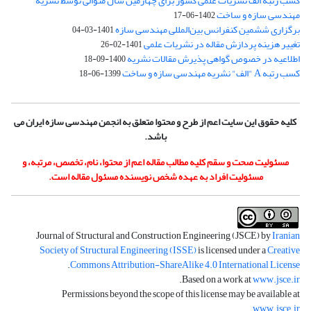
کسب رتبه الف نشریات علمی کشور برای چهارمین سال متوالی توسط نشریه
مهندسی سازه و ساخت
1402-06-17
برگزاری ششمین کنفرانس بین‌المللی مهندسی سازه
1401-03-04
تغییر هزینه پردازش مقاله در نشریات علمی
1401-02-26
اطلاعیه در خصوص گواهی پذیرش مقالات نشریه
1400-09-18
کسب رتبه A "الف" نشریه مهندسی سازه و ساخت
1399-06-18
کلیه حقوق این سایت اعم از طرح و محتوا متعلق به انجمن مهندسی سازه ایران می
باشد.
مسئولیت صحت و سقم کلیه مطالب مقاله اعم از محتوا، نام، تخصص، مرتبه، و
مسئولیت افراد به عهده شخص نویسنده مسئول مقاله است.
Journal of Structural and Construction Engineering (JSCE) by
Iranian
Society of Structural Engineering (ISSE)
is licensed under a
Creative
.
Commons Attribution-ShareAlike 4.0 International License
.
Based on a work at
www.jsce.ir
Permissions beyond the scope of this license may be available at
.
www.jsce.ir