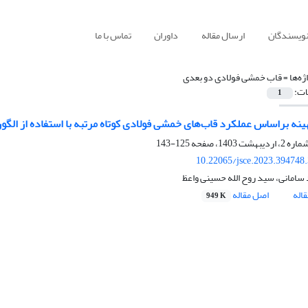
نویسندگان
ارسال مقاله
داوران
تماس با ما
ژه‌ها =
قاب خمشی فولادی دو بعدی
ات:
1
ینه براساس عملکرد قاب‌های خمشی فولادی کوتاه مرتبه با استفاده از الگ
125-143
10.22065/jsce.2023.394748
 سامانی، سید روح الله حسینی واعظ
اله
اصل مقاله
949 K