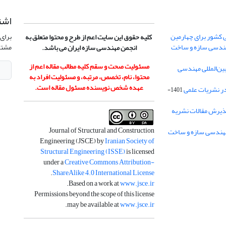
اشت
 کشور برای چهارمین
برای 
کلیه حقوق این سایت اعم از طرح و محتوا متعلق به
هندسی سازه و ساخت
مشتر
انجمن مهندسی سازه ایران می باشد.
مسئولیت صحت و سقم کلیه مطالب مقاله اعم از
ن‌المللی مهندسی
محتوا، نام، تخصص، مرتبه، و مسئولیت افراد به
عهده شخص نویسنده مسئول مقاله است.
در نشریات علمی
1401-
ذیرش مقالات نشریه
Journal of Structural and Construction
Engineering (JSCE) by
Iranian Society of
Structural Engineering (ISSE)
is licensed
under a
Creative Commons Attribution-
.
ShareAlike 4.0 International License
.
Based on a work at
www.jsce.ir
Permissions beyond the scope of this license
.
may be available at
www.jsce.ir