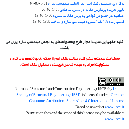
برگزاری ششمین کنفرانس بین‌المللی مهندسی سازه
1401-03-04
تغییر هزینه پردازش مقاله در نشریات علمی
1401-02-26
اطلاعیه در خصوص گواهی پذیرش مقالات نشریه
1400-09-18
کسب رتبه A "الف" نشریه مهندسی سازه و ساخت
1399-06-18
کلیه حقوق این سایت اعم از طرح و محتوا متعلق به انجمن مهندسی سازه ایران می
باشد.
مسئولیت صحت و سقم کلیه مطالب مقاله اعم از محتوا، نام، تخصص، مرتبه، و
مسئولیت افراد به عهده شخص نویسنده مسئول مقاله است.
Journal of Structural and Construction Engineering (JSCE) by
Iranian
Society of Structural Engineering (ISSE)
is licensed under a
Creative
.
Commons Attribution-ShareAlike 4.0 International License
.
Based on a work at
www.jsce.ir
Permissions beyond the scope of this license may be available at
.
www.jsce.ir