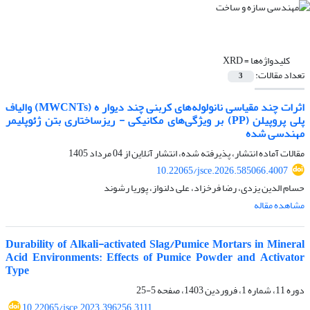
کلیدواژه‌ها =
XRD
تعداد مقالات:
3
اثرات چند مقیاسی نانولوله‌های کربنی چند دیوار ه (MWCNTs) والیاف
پلی پروپیلن (PP) بر ویژگی‌های مکانیکی - ریزساختاری بتن ژئوپلیمر
مهندسی شده
مقالات آماده انتشار، پذیرفته شده، انتشار آنلاین از
04 مرداد 1405
10.22065/jsce.2026.585066.4007
حسام الدین یزدی، رضا فرخزاد، علی دلنواز، پوریا رشوند
مشاهده مقاله
Durability of Alkali-activated Slag/Pumice Mortars in Mineral
Acid Environments: Effects of Pumice Powder and Activator
Type
دوره 11، شماره 1، فروردین 1403، صفحه
5-25
10.22065/jsce.2023.396256.3111