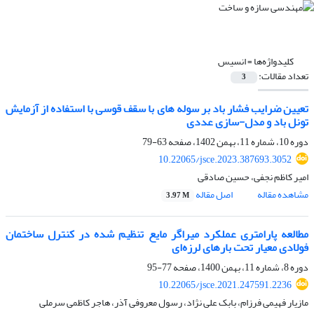
کلیدواژه‌ها =
انسیس
تعداد مقالات:
3
تعیین ضرایب فشار باد بر سوله های با سقف قوسی با استفاده از آزمایش
تونل باد و مدل-سازی عددی
دوره 10، شماره 11، بهمن 1402، صفحه
63-79
10.22065/jsce.2023.387693.3052
امیر کاظم نجفی، حسین صادقی
مشاهده مقاله
اصل مقاله
3.97 M
مطالعه پارامتری عملکرد میراگر مایع تنظیم شده در کنترل ساختمان
فولادی معیار تحت بارهای لرزه‌ای
دوره 8، شماره 11، بهمن 1400، صفحه
77-95
10.22065/jsce.2021.247591.2236
مازیار فهیمی فرزام، بابک علی نژاد، رسول معروفی آذر، هاجر کاظمی سرملی