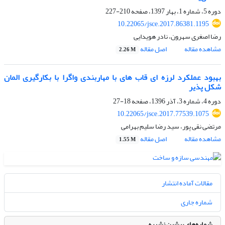
دوره 5، شماره 1، بهار 1397، صفحه
210-227
10.22065/jsce.2017.86381.1195
رضا اصغری سهرون، نادر هویدایی
مشاهده مقاله
اصل مقاله
2.26 M
بهبود عملکرد لرزه ای قاب های با مهاربندی واگرا با بکارگیری المان
شکل پذیر
دوره 4، شماره 3، آذر 1396، صفحه
18-27
10.22065/jsce.2017.77539.1075
مرتضی نقی پور، سید رضا سلیم بهرامی
مشاهده مقاله
اصل مقاله
1.55 M
مقالات آماده انتشار
شماره جاری
شماره‌های پیشین نشریه