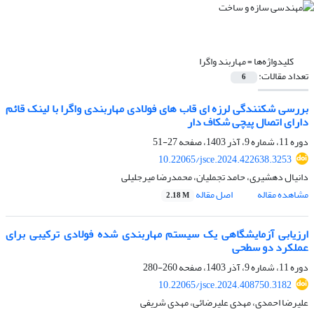
کلیدواژه‌ها =
مهاربند واگرا
تعداد مقالات:
6
بررسی شکنندگی لرزه ای قاب های فولادی مهاربندی واگرا با لینک قائم
دارای اتصال پیچی شکاف دار
دوره 11، شماره 9، آذر 1403، صفحه
27-51
10.22065/jsce.2024.422638.3253
دانیال دهشیری، حامد تجملیان، محمدرضا میرجلیلی
مشاهده مقاله
اصل مقاله
2.18 M
ارزیابی آزمایشگاهی یک سیستم مهاربندی شده فولادی ترکیبی برای
عملکرد دو سطحی
دوره 11، شماره 9، آذر 1403، صفحه
260-280
10.22065/jsce.2024.408750.3182
علیرضا احمدی، مهدی علیرضائی، مهدی شریفی