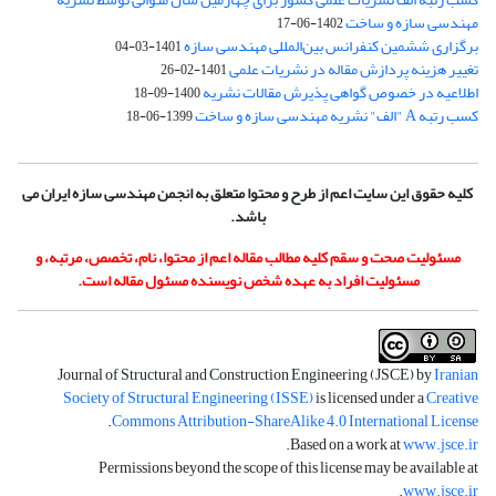
مهندسی سازه و ساخت
1402-06-17
برگزاری ششمین کنفرانس بین‌المللی مهندسی سازه
1401-03-04
تغییر هزینه پردازش مقاله در نشریات علمی
1401-02-26
اطلاعیه در خصوص گواهی پذیرش مقالات نشریه
1400-09-18
کسب رتبه A "الف" نشریه مهندسی سازه و ساخت
1399-06-18
کلیه حقوق این سایت اعم از طرح و محتوا متعلق به انجمن مهندسی سازه ایران می
باشد.
مسئولیت صحت و سقم کلیه مطالب مقاله اعم از محتوا، نام، تخصص، مرتبه، و
مسئولیت افراد به عهده شخص نویسنده مسئول مقاله است.
Journal of Structural and Construction Engineering (JSCE) by
Iranian
Society of Structural Engineering (ISSE)
is licensed under a
Creative
.
Commons Attribution-ShareAlike 4.0 International License
.
Based on a work at
www.jsce.ir
Permissions beyond the scope of this license may be available at
.
www.jsce.ir