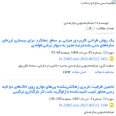
نویسنده =
میثم محبوبی نیازمندی
تعداد مقالات:
4
یک روش طراحی کاربردی مبتنی بر سطح عملکرد برای بهسازی لرزه‌ای
سازه‌های بتنی بلندمرتبه مجهز به دیوار برشی فولادی
دوره 12، شماره 05، مرداد 1404، صفحه
68-93
10.22065/jsce.2024.465522.3453
سعید لاری، میثم محبوبی نیازمندی، وحید حاتمی دزدارانی، سجاد قلی پور
مشاهده مقاله
اصل مقاله
2.8 M
تخمین ظرفیت باربری زهکشی‌نشده پی‌های نواری روی خاک‌های دو لایه
رسی مجاور شیب تثبیت‌شده با ژئوگرید تحت اثر بارگذاری ترکیبی
دوره 11، شماره 3، خرداد 1403، صفحه
109-130
10.22065/jsce.2023.402512.3146
میثم محبوبی نیازمندی