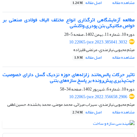
مشاهده مقاله
اصل مقاله
1.24 M
مطالعه آزمایشگاهی اثرگذاری انواع مختلف الیاف فولادی صنعتی بر
خواص مکانیکی بتن پودری واکنشی
دوره 10، شماره 11، بهمن 1402، صفحه
5-28
10.22065/jsce.2023.385041.3032
میثم محبوبی نیازمندی، مرتضی قلیزاده
مشاهده مقاله
اصل مقاله
1.9 M
تاثیر حرکات پالس‌مانند زلزله‌های حوزه نزدیک گسل دارای خصوصیت
جهت‌پذیری پیش‌رونده بر پاسخ سازه‌های بتنی
دوره 10، شماره 6، شهریور 1402، صفحه
34-58
10.22065/jsce.2022.356658.2906
میثم محبوبی نیازمندی، سهراب میراثی، محمد مومنی، محمد بخشنده، حسین لطفی
مشاهده مقاله
اصل مقاله
2.74 M