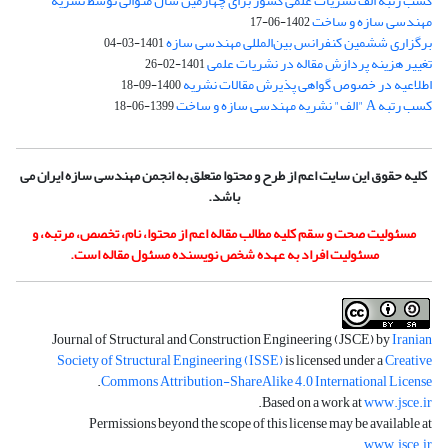
کسب رتبه الف نشریات علمی کشور برای چهارمین سال متوالی توسط نشریه
مهندسی سازه و ساخت
1402-06-17
برگزاری ششمین کنفرانس بین‌المللی مهندسی سازه
1401-03-04
تغییر هزینه پردازش مقاله در نشریات علمی
1401-02-26
اطلاعیه در خصوص گواهی پذیرش مقالات نشریه
1400-09-18
کسب رتبه A "الف" نشریه مهندسی سازه و ساخت
1399-06-18
کلیه حقوق این سایت اعم از طرح و محتوا متعلق به انجمن مهندسی سازه ایران می
باشد.
مسئولیت صحت و سقم کلیه مطالب مقاله اعم از محتوا، نام، تخصص، مرتبه، و
مسئولیت افراد به عهده شخص نویسنده مسئول مقاله است.
Journal of Structural and Construction Engineering (JSCE) by
Iranian
Society of Structural Engineering (ISSE)
is licensed under a
Creative
.
Commons Attribution-ShareAlike 4.0 International License
.
Based on a work at
www.jsce.ir
Permissions beyond the scope of this license may be available at
.
www.jsce.ir