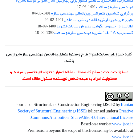
کسب رتبه الف نشریات علمی کشور برای چهارمین سال متوالی توسط نشریه
مهندسی سازه و ساخت
1402-06-17
برگزاری ششمین کنفرانس بین‌المللی مهندسی سازه
1401-03-04
تغییر هزینه پردازش مقاله در نشریات علمی
1401-02-26
اطلاعیه در خصوص گواهی پذیرش مقالات نشریه
1400-09-18
کسب رتبه A "الف" نشریه مهندسی سازه و ساخت
1399-06-18
کلیه حقوق این سایت اعم از طرح و محتوا متعلق به انجمن مهندسی سازه ایران می
باشد.
مسئولیت صحت و سقم کلیه مطالب مقاله اعم از محتوا، نام، تخصص، مرتبه، و
مسئولیت افراد به عهده شخص نویسنده مسئول مقاله است.
Journal of Structural and Construction Engineering (JSCE) by
Iranian
Society of Structural Engineering (ISSE)
is licensed under a
Creative
.
Commons Attribution-ShareAlike 4.0 International License
.
Based on a work at
www.jsce.ir
Permissions beyond the scope of this license may be available at
.
www.jsce.ir