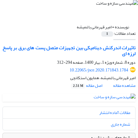
نویسنده =
امیر قهرمانی باغمیشه
تعداد مقالات:
1
تاثیرات اندرکنش دینامیکی بین تجهیزات متصل پست های برق بر پاسخ
لرزه ای
دوره 8، شماره ویژه 1، بهار 1400، صفحه
294-312
10.22065/jsce.2020.171843.1784
امیر قهرمانی باغمیشه، همایون استکانچی
مشاهده مقاله
اصل مقاله
2.51 M
مقالات آماده انتشار
شماره جاری
شماره‌های پیشین نشریه