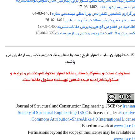
کسب رتبه الف نشریات علمی کشور برای چهارمین سال متوالی توسط نشریه
مهندسی سازه و ساخت
1402-06-17
برگزاری ششمین کنفرانس بین‌المللی مهندسی سازه
1401-03-04
تغییر هزینه پردازش مقاله در نشریات علمی
1401-02-26
اطلاعیه در خصوص گواهی پذیرش مقالات نشریه
1400-09-18
کسب رتبه A "الف" نشریه مهندسی سازه و ساخت
1399-06-18
کلیه حقوق این سایت اعم از طرح و محتوا متعلق به انجمن مهندسی سازه ایران می
باشد.
مسئولیت صحت و سقم کلیه مطالب مقاله اعم از محتوا، نام، تخصص، مرتبه، و
مسئولیت افراد به عهده شخص نویسنده مسئول مقاله است.
Journal of Structural and Construction Engineering (JSCE) by
Iranian
Society of Structural Engineering (ISSE)
is licensed under a
Creative
.
Commons Attribution-ShareAlike 4.0 International License
.
Based on a work at
www.jsce.ir
Permissions beyond the scope of this license may be available at
.
www.jsce.ir