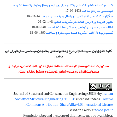
کسب رتبه الف نشریات علمی کشور برای چهارمین سال متوالی توسط نشریه
مهندسی سازه و ساخت
1402-06-17
برگزاری ششمین کنفرانس بین‌المللی مهندسی سازه
1401-03-04
تغییر هزینه پردازش مقاله در نشریات علمی
1401-02-26
اطلاعیه در خصوص گواهی پذیرش مقالات نشریه
1400-09-18
کسب رتبه A "الف" نشریه مهندسی سازه و ساخت
1399-06-18
کلیه حقوق این سایت اعم از طرح و محتوا متعلق به انجمن مهندسی سازه ایران می
باشد.
مسئولیت صحت و سقم کلیه مطالب مقاله اعم از محتوا، نام، تخصص، مرتبه، و
مسئولیت افراد به عهده شخص نویسنده مسئول مقاله است.
Journal of Structural and Construction Engineering (JSCE) by
Iranian
Society of Structural Engineering (ISSE)
is licensed under a
Creative
.
Commons Attribution-ShareAlike 4.0 International License
.
Based on a work at
www.jsce.ir
Permissions beyond the scope of this license may be available at