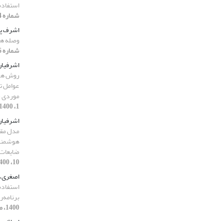
استفاده
شماره 4، 1400، صفحه 164-184]
اشرف پو
وصله ها
شماره 6، 1400، صفحه 114-129]
اشرفیان
روش های
عوامل تا
موردی ش
1، 1400، صفحه 194-211]
اشرفیان
مدل مقا
هوشمند 
ضایعات 
10، 1400، صفحه 105-123]
اصغری، 
استفاده
برنامه‌
1400، صفحه 171-193]