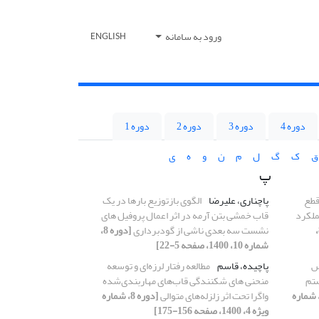
ورود به سامانه
ENGLISH
دوره 4
دوره 3
دوره 2
دوره 1
ق
ک
گ
ل
م
ن
و
ه
ی
پ
قطع
پاچناری، علیرضا
الگوی بازتوزیع بارها در یک
عملکرد
قاب خمشی بتن آرمه در اثر اعمال پروفیل های
[دوره 8،
نشست سه بعدی ناشی از گودبرداری
[دوره 8،
شماره 10، 1400، صفحه 5-22]
س
پاچیده، قاسم
مطالعه رفتار لرزه‌ای و توسعه
ستم
منحنی های شکنندگی قاب‌های مهاربندی‌شده
دوره 8، شماره
واگرا تحت اثر زلزله‌های متوالی
[دوره 8، شماره
ویژه 4، 1400، صفحه 156-175]