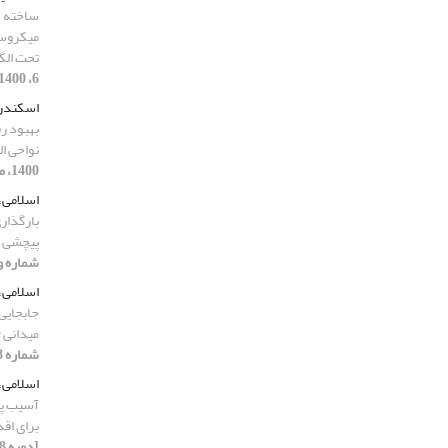
ساخته ش
میکروسی
تحت الگ
6، 1400، صفحه 130-150]
اسکندر
بهبود رف
نواحی ا
1400، صفحه 344-362]
اسلامی،
بارگذار
پیچشی پر
شماره ویژه 3، 1400، صف
اسلامی،
جابجایی
میدانی 
شماره 8، 1400، صفحه 49-68]
اسلامی،
آسیب پذ
برای اق
[دوره 8، شماره 9، 1400، صفحه 337-352]