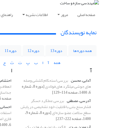
صفحه اصلی
مرور
اطلاعات نشریه
راهنمای 
نمایه نویسندگان
همه دوره ها
دوره 13
دوره 12
دوره 11
همه
آ
ا
ب
پ
ت
ث
ج
آ
ا
آدابی، محسن
بررسی استحکام کششی وصله
احتشامی
های جوشی میلگرد های فولادی
[دوره 8، شماره
انعطاف‌پ
6، 1400، صفحه 114-129]
جداساز
صفحه 345-366]
آدرسی، مصطفی
بررسی عملکرد حسگر
فشارسنج بتنی با قابلیت خود تشخیصی در پایش
احسانی 
سطح سلامت عضو سازه ای
[دوره 8، شماره 9،
1400، صفحه 222-237]
فازی (م
6، 1400، صفحه 301-324]
آرزومند، مهدی
الگوی بازتوزیع بارها در یک