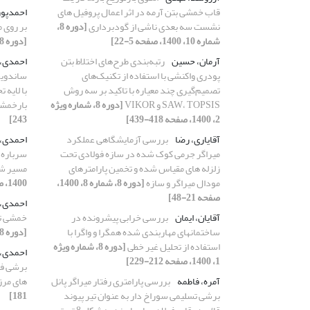
قاب خمشی بتن آرمه در اثر اعمال پروفیل های
احمدپور
نشست سه بعدی ناشی از گودبرداری
[دوره 8،
بر روی 
شماره 10، 1400، صفحه 5-22]
[دوره 8، شماره 1، 1400، صفحه 111-130]
آرمان، حسین
رتبه‌بندی طرح‌های‌‌ اختلاط بتن
احمدی، ا
پودری واکنشی با استفاده از تکنیک‌های
ساندویچ
تصمیم‌گیری چند معیاره با تاکید بر سه روش
با لایه
SAW، TOPSIS و VIKOR
[دوره 8، شماره ویژه
بارخمش
2، 1400، صفحه 418-439]
243]
آقایاری، رضا
بررسی آزمایشگاهی عملکرد
احمدی،
میراگر جرمی کوک شده در سازه فولادی تحت
سرباره ک
زلزله های مقیاس شده و تخمین پارامترهای
مسیر ش
مودال میراگر و سازه
[دوره 8، شماره 8، 1400،
1400، صفحه 277-288]
صفحه 21-48]
احمدی،
آقایان، ایمان
بررسی خرابی پیشرونده در
خمشی تی
ساختمانهای مهاربندی شده همگرا و واگرا با
[دوره 8، شماره 10، 1400، صفحه 278-300]
استفاده از تحلیل غیر خطی
[دوره 8، شماره ویژه
احمدی،
1، 1400، صفحه 212-229]
برشی فو
آمره، فاطمه
بررسی پارامتری رفتار میراگر پانل
های مر
برشی تسلیمی سوراخ دار به عنوان تیر پیوند
181]