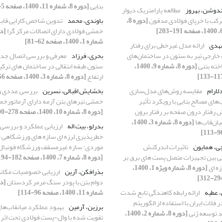
بنایی
[دوره 8، شماره 11، 1400، صفحه 5-24]
دوشن، بهروز
مطالعه پارامتریک دیوار
کب با خرپای فولادی مدفون
[دوره 8،
باوندی، محمد
تدوین شاخص کارایی قابه
خمشی فولادی دارای اتصالات مرکز گرا
شماره 1، 1400، صفحه 62-81]
مهدی
ارائه مدل غیرخطی برای رفتار
 خارجی تیر به ستون در ساختمان‌های
بحری، فرزاد
معرفی و بررسی اتصال جد
ته بتنی
[دوره 8، شماره 9، 1400،
ستون طبقه انتقالی در ساختمان های ترکی
ارتفاع
[دوره 8، شماره 3، 1400، صفحه 56-74]
لارام
مقایسه روش‌های مدل‌‌سازی
بخشایش اقبالی، نسرین
بررسی عددی رف
‌‌های مصالح‌ بنایی با رویکرد تأثیر
خمشی تیرهای بتن آرمه دارای آرماتورخم
 رفتار درون صفحه بر رفتار برون
[دوره 8، شماره 10، 1400، صفحه 278-300]
ن‌‌قاب‌‌ها
[دوره 8، شماره 3، 1400،
بدرلو، بیت اله
ارزیابی عملکرد و بررسی
خطرپذیری لرزه ای سازه های ورزشگاهی (
ی، همایون
تاثیرات اندرکنش
موردی: سازه غیرمسقف ورزشگاه فوتبال
ی بین تجهیزات متصل پست های برق بر
[دوره 8، شماره 7، 1400، صفحه 182-194]
زه ای
[دوره 8، شماره ویژه 1، 1400،
بذرافکن، آرین
ارزیابی خصوصیات مکانی
دوام بتن با پودر سنگ مرمر کردستان
 عطیه
ارائه رابطه کاهندگی تابع شدت
شماره 11، 1400، صفحه 96-114]
 فلات ایران با استفاده از الگوریتم
برزین، آرمین
بهبود عملکرد میانقاب‌های
 توسعه ژنی
[دوره 8، شماره 2، 1400،
تقویت شده با وال-پست فولادی تحت اثر