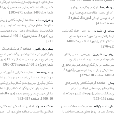
سازه فولادی مقاوم‌سازی شده با میراگر 
ی، علیرضا
ارزیابی کاربرد روش
کسری با لحاظ متغیرهای غیرقطعی
برای تعیین مقاومت های فشاری و
شماره 1، 1400، صفحه 271-285]
 جای بتن الیافی
[دوره 8، شماره 3،
بهفروز، بابک
مطالعه آزمایشگاهی و پیش‌
مقاومت فشاری بتن پرمقاومت حاوی پودر
ی نیاری، شیرین
بررسی رفتار کمانشی
ضایعاتی با استفاده از روش برنامه‌نویسی 
ی فولادی سرد نورد شده با مقطع
ژن
ت اثر آتش
[دوره 8، شماره 7، 1400،
211]
بهمن پور، امین
مطالعه آزمایشگاهی اثر
ی نیاری، شیرین
بررسی عددی رفتار
بارگذاری در حالت رفت و برگشت بر شمع
ی فولادی سرد نورد شده جزئی پر
پیچشی پره ای درمدل فیزیکی FCV
تن تحت اثر بارگذاری همزمان بار محوری
شماره ویژه 3، 1400، صفحه 378-396]
ستاتیکی و بار ضربه ای محوری
[دوره 8،
بهمنی، محمد
مقایسه کارایی الگوریتم ا
ذرات و شبیه سازی تبرید در برازش ارتبا
یهان
مطالعه آزمایشگاهی پارامترهای
شکل پذیری تیر پیوند و شکل پذیری کلی 
رفتار قابهای خمشی فولادی دارای
قاب های مهاربندی واگرا تحت اثر زلزله ها
 میانقاب بنایی
[دوره 8، شماره ویژه 1،
دارای جهت پذیری پیشرونده
[دوره 8
10، 1400، صفحه 317-333]
یان، احسان اله
مدیریت ضایعات حاصل
بیات، حسین
تحلیل دینامیکی دودکش 
 و تخریب در پروژه‌های صنعت ساخت با
فولادی با احتساب مولفه های دورانی زمین