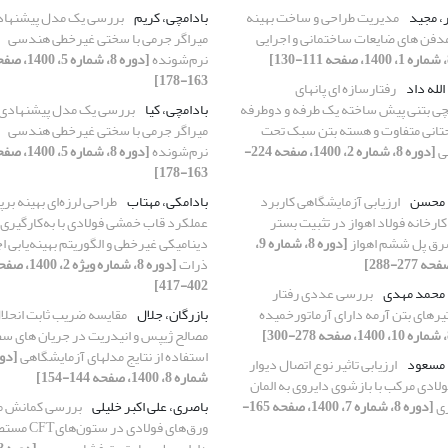
، مجید
مدیریت طراحی و ساخت بهینه
بادامچی، کریم
بررسی یک مدل پیشنهاد
مدفن های ضایعات ساختمانی و اجرایی
میراگر جرمی با سختی غیرخطی هندسی
نرم‌شونده
[دوره 8، شماره 5، 00
163-178]
لله داد
رفتارسازه ای پانهای
ی بتنی پیش ساخته یک طرفه و دوطرفه
بادامچی، کیا
بررسی یک مدل پیشنهادی 
 تحتانی متفاوت و هسته بتن سبک تحت
میراگر جرمی با سختی غیرخطی هندسی
ی
[دوره 8، شماره 2، 1400، صفحه 224-
نرم‌شونده
[دوره 8، شماره 5، 00
163-178]
 محسن
ارزیابی آزمایشگاهی کاربرد
بادامکی، مهتاب
طراحی لرزه‌ای بهینه برپا
ارخانه فولاد اهواز در تثبیت بستر
عملکرد قاب‌ خمشی فولادی با به‌کارگیری 
رق پل ششم اهواز
[دوره 8، شماره 9،
دینامیکی غیرخطی و الگوریتم بهینه‌یابی ا
ذرات
[دوره 8، شماره ویژه 2، 00
402-417]
 محمد مهدی
بررسی عددی رفتار
رهای بتن آرمه دارای آرماتورخمیده
بازرگان، جلال
مقایسه ضریب ثابت انحلا
مصالح ژیپس و انیدریت در جریان های سط
استفاده از نتایج مدلهای آزمایشگاهی
 مسعود
ارزیابی تاثیر نوع اتصال دیوار
شماره 8، 1400، صفحه 144-154]
لادی مرکب با بازشوی دایروی به المان
زی
[دوره 8، شماره 7، 1400، صفحه 165-
باصری، علی اکبر خلیلی
بررسی کمانش 
ورق‌های فولادی در ستون