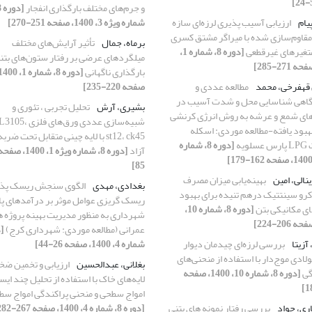
و جرم‌های مختلف بارگذاری انفجار
یام
ارزیابی آسیب پذیری لرزه‌ای سازه
شماره ویژه 3، 1400، صفحه 251-270]
مقاوم‌سازی شده با میراگر مشتق کسری
برماه، جمال
تأثیر آرایش‌های مختلف
 متغیرهای غیرقطعی
[دوره 8، شماره 1،
میلگردهای عرضی بر رفتار ستون‌های بتن
بارگذاری ناگهانی
قهفرخی، محمد
مطالعه عددی و
صفحه 220-235]
گاهی شناسایی محل و شدت آسیب در
بشیری، آرش
تحلیل تجربی ، تئوری و
ای شمع و عرشه به روش انرژی کرنشی
شبیه‌سازی‌ عددی ‌ورق‌های ‌فلزی
هبود یافته-مطالعه موردی: اسکله
st12، ck45 با لایه چینی متقابل تحت ض
ویه
[دوره 8، شماره
آزاد
85]
نالی، امین
بهینه‌یابی میزان مصرف
بغدادی، مهدی
الگوی سنجش ریسک پذی
اکرو سینتتیک درهم تنیده برای بهبود
ریسک گریزی عوامل موثر بر درآمدهای پا
ای مکانیکی بتن
[دوره 8، شماره 10،
شهرداری به منظور مدیریت بهینه پروژه ه
عمرانی (مطالعه موردی: شهرداری کرج)
آزیتا
بررسی لرزه‌ای چیدمان دیوار
شماره 4، 1400، صفحه 26-44]
ادی موج‌دار با استفاده از منحنی‌های
بغلانی، عبدالحسین
ارزیابی و تخمین ضخ
گی
[دوره 8، شماره 10، 1400، صفحه
لایه‌های خاک با استفاده از تحلیل چند ای
امواج سطحی و منحنی پراکندگی امواج س
ری، جواد
بررسی رفتار نمونه های بتنی
[دوره 8، شماره 4، 1400، صفحه 267-282]