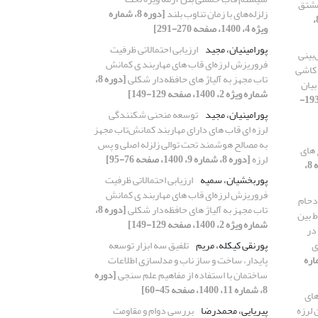
مشتق
زلزله‌های با زمان تناوب بلند
[دوره 8، شماره
[دوره 8،
ویژه 4، 1400، صفحه 270-291]
پورامینیان، مجید
ارزیابی احتمالاتی ظرفیت
بینی
فروریزش لرزه‌ای قاب های مهاربند ی کمانش
 کاشی
تاب مجهز به آلیاژ های حافظه‌دار شکلی
[دوره 8،
بیان
شماره ویژه 2، 1400، صفحه 129-149]
[دوره 8، شماره ویژه 4، 1400، صفحه 193-
پورامینیان، مجید
توسعه منحنی شکنندگی
لرزه ای قاب های دارای مهاربند کمانش‌تاب مجهز
به مصالح هوشمند تحت توالی زلزله اصلی و پس
 های
لرزه
[دوره 8، شماره 9، 1400، صفحه 76-95]
[دوره 8،
پوربخشیان، سمیه
ارزیابی احتمالاتی ظرفیت
فروریزش لرزه‌ای قاب های مهاربند ی کمانش
زدحام
تاب مجهز به آلیاژ های حافظه‌دار شکلی
[دوره 8،
ط بین
شماره ویژه 2، 1400، صفحه 129-149]
در
ی
پورنقی کیکله، مریم
تلفیق سه ابزار توسعه
، شماره
پایدار، ساخت و ساز ناب و مدلسازی اطلاعات
ساختمان با استفاده از مفاهیم علم سنجی
[دوره
8، شماره 11، 1400، صفحه 45-60]
های
 لرزه
پیریایی، محمدرضا
بررسی دوام و مقاومت