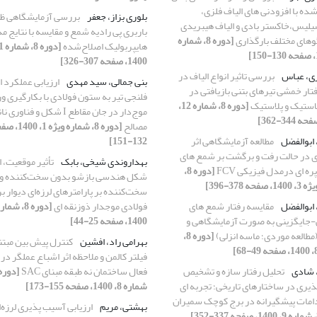
ده با افزودنی های الیاف فلزی،
بلوری بزاز، جعفر
بررسی آزمایشگاهی ظ
لیس،خاکستر بادی و الیاف هیبریدی
باربری پی رادیه شمع و مقایسه با نتایج م
وهای مختلف بارگذاری
[دوره 8، شماره
هایپربولیک اصلاح‌شده
1400، صفحه 307-326]
ی، عباس
بررسی تاثیر انواع الیاف در
بنی جمالی، سید مهدی
ارزیابی عملکرد 
تار خمشی تیرهای بتنی بازیافتی در
فلنجی تیر به ستون فولادی با بکارگیری و
لاستیک و پلاستیک
[دوره 8، شماره 12،
موج‌دار در جان مقاطع I شکل و فناور
مصالح
[دوره 8، شماره ویژه 1،
 ابوالفضل
مطالعه آزمایشگاهی اثر
132-151]
ی در حالت رفت و برگشت بر شمع های
بهداروندی شیخی، بابک
تأثیر موقعیت، ا
ه ای درمدل فیزیکی FCV
[دوره 8،
شکل هندسی بازشو بدون سخت‌کننده و ب
حه 378-396]
سخت‌کننده بر پارامترهای لرزه‌ای دیوار 
 ابوالفضل
مقایسه رفتار شمع های
فولادی موجدار ذوزنقه ای
-جایگزینی به صورت آزمایشگاهی و
1400، صفحه 25-44]
(مطالعه موردی؛ ماسه انزلی)
[دوره 8،
بهرامی راد، افشین
کنترل پیش بین مبتن
فیلتر کالمن و ملاحظه اثر اشباع عملگر در
 شادی
تحلیل رفتار سازه و تشخیص
فعال ساختمان نه طبقه مبنای SAC
یری در ساختارهای تاریخی؛ تجربه ای
شماره 8، 1400، صفحه 155-173]
دامات پیشگیرانه در برج ‌کوچک سمیران
بهشتی، مریم
ارزیابی آسیب پذیری لرزه‌