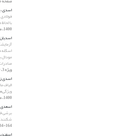
صفحه 5-24]
اسدی، پ
فولادی 
با لحاظ
1400، صفحه 271-285]
اسدیان 
آزمایش
اسکله ه
مودال ب
صادرات LPG پارس عسل
ویژه 3، 1400، صفحه 162-179]
اسدی زی
الیاف م
ویژگی‌ه
1400، صفحه 206-224]
اسعدی، 
برشی فول
شکنند
164-184]
اسفندیا