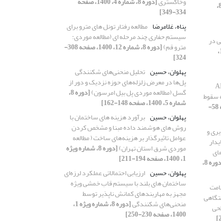
وخاکستری
[دوره 8، شماره 4، 1400، صفحه
[دوره 8،
334-349]
پناه، غلامرضا
مطالعه رفتار تونل های مترو برای
سیستم حفاری چند مرحله ای (مطالعه موردی:
ی در
مترو قم)
[دوره 8، شماره 12، 1400، صفحه 308-
[دوره 8، شماره 1، 1400،
324]
پهلوان، حسین
تحلیل منحنی‌های شکنندگی
پل‌ها در معرض زلزله‌های حوزه نزدیک و دور از
 ‌AL3105،
گسل (مطالعه موردی پل بیل امرسون)
[دوره 8،
ربه سقوط
شماره 5، 1400، صفحه 148-162]
[دوره 8، شماره ویژه 1، 1400، صفحه 58-
پهلوان، حسین
برآورد هزینه های ساختمان با
روش های هوشمند داده مبنا و مشخص کردن
ری و
عوامل تاثیرگذار بر هزینه‌های ساخت ( مطالعه
یدار
موردی شرق استان تهران)
[دوره 8، شماره ویژه
ای
1، 1400، صفحه 194-211]
[دوره 8،
پهلوان، حسین
ارزیابی احتمالاتی عملکرد لرزه‌ای
ساختمان های بلند با سیستم قاب خمشی ویژه
امت
مجهز به مهاربندهای کمانش ناپذیر توسط
ستگاهی
منحنی‌های شکنندگی
[دوره 8، شماره ویژه 1،
طحی
1400، صفحه 230-250]