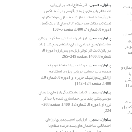
پهلوان، حسین
اثر شعاع انحنا بر ارزیابی
رفیت
احتمالاتی لرزه ای پل های قوسی عرشه باکس
دل
بتن آرمه با استفاده از شبیه سازی مونت کارلو
[دوره 8، شماره 1،
تحت تحریکات سه جهته زلزله های نزدیک گسل
[دوره 8، شماره 7، 1400، صفحه 5-30]
اتصال
پهلوان، حسین
ارزیابی احتمالاتی عملکرد لرزه‌ای
رق
ساختمان‌های فولادی دارای نامنظمی پیچشی زیاد
ی نانو در
در پلان تحت اثر توالی زلزله و پس‌لرزه
[دوره 8،
 1400، صفحه
شماره 8، 1400، صفحه 249-265]
پهلوان، حسین
بهینه یابی تک هدفه و چند
ندازه و
هدفه قاب خمشی خرپایی ویژه با استفاده
ا
ازالگوریتم ژنتیک جزیره ای
[دوره 8، شماره 10،
برشی
1400، صفحه 124-142]
[دوره 8، شماره 11،
پهلوان، حسین
تحلیل شکنندگی لرزه ای پل های
قوسی بتنی چند قابی جداسازی شده با جداگر
ی بر
لرزه ای
[دوره 8، شماره 12، 1400، صفحه 208-
 کنترل
224]
[دوره 8،
پهلوان، حسین
ارزیابی آسیب‌پذیری لرزه‌ای
احتمالاتی ساختمان‌های بلند مرتبه منظم با
ای
سیستم قاب خمشی بتن آرمه ویژه تحت