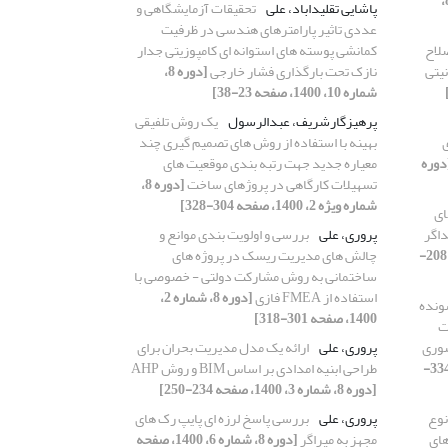
[دوره 8،
پاشایی تقلیداباد، علی
تحقیقات آزمایشگاهی و
عددی تاثیر پارامترهای هندسی در ظرفیت
لاح
کمانشی پوسته های استوانه ای کامپوزیتی جدار
یتی
نازک تحت بارگذاری فشار خارجی
[دوره 8،
شماره 10، 1400، صفحه 23-38]
پرهیزگارشریف، عبدالرسول
یک روش تلفیقی
ی
بهینه با استفاده از روش های تصمیم گیری چند
دوره
معیاره جدید جهت رتبه بندی موقعیت های
تسهیلات کارگاهی در پروژهای ساخت
[دوره 8،
شماره ویژه 2، 1400، صفحه 304-328]
ای
داگر
پروری، علی
بررسی و اولویت بندی موانع و
[دوره 8، شماره 12، 1400، صفحه 208-
چالش های مدیریت ریسک در پروژه های
ساختمانی به روش مشارکت دولتی - خصوصی با
استفاده از FMEA فازی
[دوره 8، شماره 2،
ونده
1400، صفحه 301-318]
ت
شوری
پروری، علی
ارائه یک مدل مدیریت بحران برای
[دوره 8، شماره ویژه 3، 1400، صفحه 334-
طراحی ابنیه امدادی بر اساس BIM و روش AHP
[دوره 8، شماره 3، 1400، صفحه 234-250]
نوع
پروری، علی
بررسی پاسخ لرزه ای پایپ رک های
های
مجهز به میراگر
[دوره 8، شماره 6، 1400، صفحه