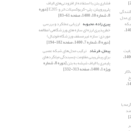
فشاری بتن با استفاده از افزودنی‌های الیاف
پلی‌پروپیلن، پلی-کربوکسیلات اتر و ‌ E205
[دوره
کنندگی
8، شماره 10، 1400، صفحه 61-83]
ای مدل
شبیه سازی LHS و شبکه
پیری زاده، محبوبه
ارزیابی عملکرد و بررسی
[دوره 8، شماره 6، 1400،
خطرپذیری لرزه ای سازه های ورزشگاهی (مطالعه
موردی: سازه غیرمسقف ورزشگاه فوتبال)
[دوره 8، شماره 7، 1400، صفحه 182-194]
رفیت
پیمان، فرشاد
ترکیب مدل‌های شبکه عصبی
[دوره 8، شماره ویژه 3، 1400،
برای پیش‌بینی مقاومت چسبندگی میلگردهای
پلیمری با الیاف شیشه به بتن
[دوره 8، شماره
ویژه 1، 1400، صفحه 313-332]
اکار
خ
[دوره 8، شماره 9، 1400،
مه با
مند
ر