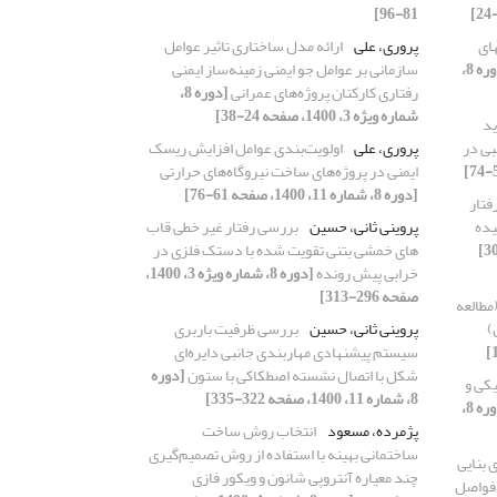
81-96]
ای
پروری، علی
ارائه‌ مدل ساختاری تاثیر عوامل
[دوره 8،
سازمانی بر عوامل جو ایمنی زمینه‌ساز ایمنی
رفتاری کارکنان پروژه‌های عمرانی
[دوره 8،
شماره ویژه 3، 1400، صفحه 24-38]
ید
بی در
پروری، علی
اولویت‌بندی عوامل افزایش ریسک
ایمنی در پروژه‌های ساخت نیروگاه‌های حرارتی
[دوره 8، شماره 11، 1400، صفحه 61-76]
تار
یده
پروینی ثانی، حسین
بررسی رفتار غیر خطی قاب
های خمشی بتنی تقویت شده با دستک فلزی در
خرابی پیش رونده
[دوره 8، شماره ویژه 3، 1400،
صفحه 296-313]
مطالعه
)
پروینی ثانی، حسین
بررسی ظرفیت باربری
سیستم پیشنهادی مهاربندی جانبی دایره‌ای
شکل با اتصال نشسته اصطکاکی با ستون
[دوره
کی و
8، شماره 11، 1400، صفحه 322-335]
[دوره 8،
پژمرده، مسعود
انتخاب روش ساخت
ساختمانی بهینه با استفاده از روش تصمیم‌گیری
 بنایی
چند معیاره آنتروپی شانون و ویکور فازی
 فواصل