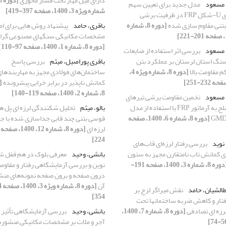
دارای میل مهار تحت فشار محوری
 مسعود
مدل جدید برای تعیین سهم
شماره ویژه 3، 1400، صفحه 397-419]
ورقه‌های U-شکل FRP در ظرفیت برشی
بتنی مقاوم سازی شده
[دوره 8، شماره
باقری، حامد
پیشنهاد روش هایی برای اص
مشخصات مکانیکی سنگهای مصنوعی گران
[دوره 8، شماره 1، 1400، صفحه 97-110]
 مسعود
بررسی اثر استفاده از ضایعات
گ استان لرستان بر عملکرد بتن
باقری پوراصیل، میثم
بررسی پاسخ
م مقاومت بالا
[دوره 8، شماره ویژه 4،
ساختمان‌های فولادی مجهز به مهاربندها
کمانش ناپذیر در برابر خرابی پیشرونده
[
8، شماره 2، 1400، صفحه 119-140]
 مسعود
تخمین مقاومت برشی تیرهای
بتنی مسلح به آرماتور FRP با استفاده از مدل
بالو، میثم
تحلیل شکنندگی لرزه ای پل ه
GMD
[دوره 8، شماره 6، 1400، صفحه
قوسی بتنی چند قابی جداسازی شده با ج
لرزه ای
224]
نوید
بررسی رفتار لرزه‌ای قاب‌های
ی کمانش تاب نامتقارن مجهز به ستون
بانشی، وحید
معرفی بلوک در هم قفل ش
[دوره 8، شماره 3، 1400، صفحه 191-
نوین و بررسی آزمایشگاهی رفتار و مقاوم
درون صفحه و برون صفحه نمونه‌های من
آن
الشیان، حامد
نقش میراگر لزج بر
354]
فتار و کاهش ضربه ساختمانها تحت
رزه ای تصادفی
[دوره 8، شماره 7، 1400،
بانشی، وحید
بررسی آزمایشگاهی تأثیر 
آجر و ملات بر مشخصات مکانیکی منشور