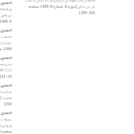
قائم در قاب فولادی با مهاربند به شکل 8 تحت
احمدی،
بار چرخه‌ای
[دوره 8، شماره 8، 1400، صفحه
266-288]
تیرهای 
9، 1400، صفحه 201-221]
احمدی،
صنعت سن
خودتراک
1400، صفحه 232-251]
احمدی،
H-GA
24-42]
احمدی، 
مهاربند
همبند
204]
احمدی ط
بهبود ر
ورودی ل
صفحه 56-74]