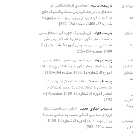
ی برای
پاچیده، قاسم
مطالعه‌ی آزمایشگاهی اثر
دماهای بالا بر عملکرد بتن سبک پلاستیک حاوی
14، صفحه
الیاف‌های فولادی، پلی‌پروپیلن و شیشه
[دوره 8،
شماره 12، 1400، صفحه 284-307]
برای
پارسا، جواد
ارزیابی ترک خوردگی سدهای بتنی
با استفاده از الگوریتم های فراابتکاری و روش‌
14، صفحه
شبکه ی عصبی مصنوعی
[دوره 8، شماره ویژه 2،
1400، صفحه 194-215]
یه‌ی
پارسا، جواد
بهینه سازی مقطع سدهای بتنی
تحلیل
وزنی با استفاده از الگوریتم فراابتکاری انتخابات
جتماع
[دوره 8، شماره 12، 1400، صفحه 164-183]
14، صفحه
پارسافر، سعید
رفتار دینامیکی دیوار برشی
بتن مسلح با اتصالات تعویض پذیر تحت اثر بار
ل
انفجار
[دوره 8، شماره 11، 1400، صفحه 170-
حی با
192]
[دوره 8،
پاسبانی خیاوی، مجید
تحلیل حساسیت رفتار
لرزه‌ای سد بتن غلتکی نسبت به سختی بدنه با
موضعی
روش مونت‌کارلو
[دوره 8، شماره 12، 1400،
‌هایCFT مستطیلی
صفحه 270-283]