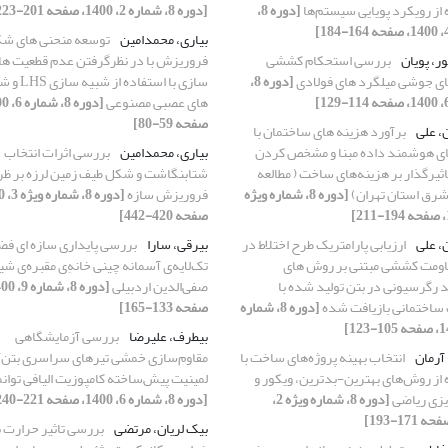
 از رویکرد پویایی سیستم‌ها
[دوره 8،
[دوره 8، شماره 2، 1400، صفحه 201-223]
بیاری، محمدامین
توسعه منحنی های ش
ر، پویان
بررسی استحکام کششی
فروریزش با در نظرگرفتن عدم قطعیت ه
ی جوشی میلگرد های فولادی
[دوره 8،
سازی با استفاده از 
های عصبی مصنوعی
صفحه 59-80]
، علی
برآورد هزینه های ساختمان با
 هوشمند داده مبنا و مشخص کردن
بیاری، محمدامین
بررسی اثرات انتخاب
ثیرگذار بر هزینه‌های ساخت ( مطالعه
شتابنگاشت و شکل طیف زمین لرزه بر ظ
رق استان تهران)
[دوره 8، شماره ویژه
فروریزش سازه
صفحه 420-442]
، علی
ارزیابی پارامتریک طرح اختلاط در
بیرقی، سارا
بررسی پایداری سازه ای ‌فض
ومت کششی مبتنی بر روش های
تک‌لایه‌ی آسمانه چینی خانهِ‌ی مقبره‌ی شی
رگرسیونی در بتن تولید شده با
صفی‌الدین اردبیلی
ساختمانی بازیافت شده
[دوره 8، شماره
صفحه 133-165]
بیطرف، علیرضا
بررسی آزمایشگاهی
آرمان
انتخاب بهینه پروژه‌های ساخت با
مقاوم‌سازی خمشی تیرهای سراسری بتن‌آر
 از روش‌های بهترین-بدترین، ویکور و
لمینیت پیش‌ساخته کامپوزیت الیافی توان
ریزی ریاضی
[دوره 8، شماره ویژه 2،
[دوره 8، شماره 6، 1400، صفحه 221-240]
بیک لریان، مرتضی
بررسی تاثیر حرارت ب