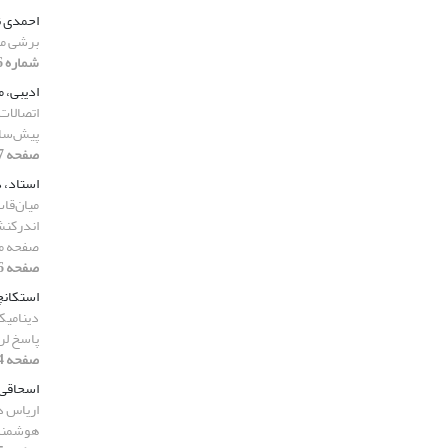
احمدی ن
برشی مر
شماره 6، 1400، صفحه 191-203]
ادیبی، 
اتصالات
پیش‌ساخ
صفحه 117-133]
استاد، د
میان‌‌قاب
اندرکنش
صفحه میا
صفحه 96-113]
استکانچ
دینامیک
پاسخ لر
صفحه 294-312]
اسحاقی،
اریاس در
هوشمند