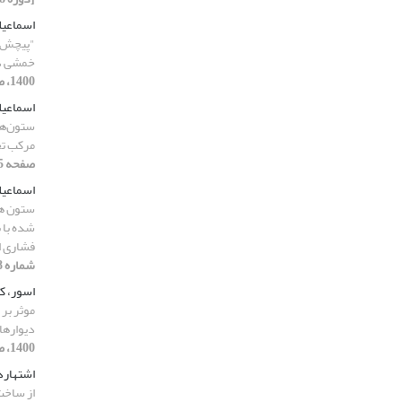
اسماعیل
"پیچش" 
خمشی در
1400، صفحه 23-41]
اسماعیل
ستون‌ها
مرکب تح
صفحه 255-276]
اسماعیل
ستون ها
شده با ب
فشاری ا
شماره 8، 1400، صفحه 310-329]
اسور، ک
موثر بر 
دیوارهای
1400، صفحه 152-173]
اشتهارد
از ساخت