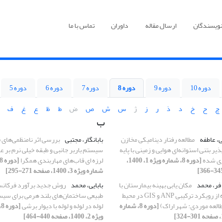
نویسندگان
ارسال مقاله
داوران
تماس با ما
دوره 10
دوره 9
دوره 8
دوره 7
دوره 6
دوره 5
چ
ح
خ
د
ذ
ر
ز
ژ
س
ش
ص
ض
ط
ظ
ع
غ
ف
ب
، عاطفه
مطالعه رفتار دینامیکی مخازن
بابانگار، مجتبی
بررسی اثر نامنظمی‌های 
ذیر بتنی استوانه‌ای هوایی و زمینی با پایه
سیستم باربر جانبی و طبقه‌ خیلی نرم ‌بر 
ی شده
[دوره 8، شماره ویژه 1، 1400،
لرزه ای قاب‌های مهاربندی همگرا
شماره ویژه 3، 1400، صفحه 271-295]
فر، محمد
مکان یابی بهینه بیمارستان با
بابایی، محمد
روش جدید برآورد فرکان
استفاده از رویکرد ترکیبی ANP و GIS در محیط
طبیعی ساختمان‌های بلند هرمی برای سی
طالعه موردی: شهر اراک)
[دوره 8، شماره
لوله در لوله و لوله با دیوار برشی
[
ویژه 2، 1400، صفحه 440-464]