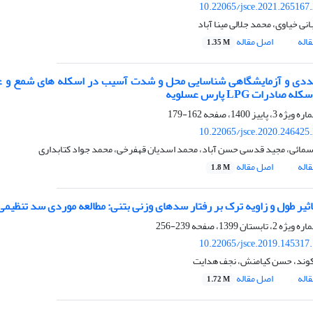
10.22065/jsce.2021.265167
نی خیاوی، محمد جلالی مینا آباد
اله
اصل مقاله
1.35 M
ددی و آزمایشگاهی شناسایی محل و شدت آسیب در اسکله های شمع و عر
صادرات LPG پارس عسلویه
162-179
10.22065/jsce.2020.246425
مائی، مجید قدسی حسن آباد، محمد اسدیان قهفرخی، محمد جواد کتابداری
اله
اصل مقاله
1.8 M
ثیر طول و زاویه ترک بر رفتار سدهای وزنی بتنی: مطالعه موردی سد تنظیمی
239-256
10.22065/jsce.2019.145317
وند، حسن کیامنش، نجف هدایت
اله
اصل مقاله
1.72 M