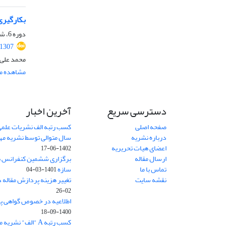
بکارگیری
دوره 6، شماره ویژه 1، تابستان 1398، صفحه
.1307
محمد علی 
مشاهده مق
دسترسی سریع
آخرین اخبار
صفحه اصلی
کسب رتبه الف نشریات علمی
درباره نشریه
سال متوالی توسط نشریه م
اعضای هیات تحریریه
1402-06-17
ارسال مقاله
برگزاری ششمین کنفرانس بی
تماس با ما
سازه
1401-03-04
نقشه سایت
تغییر هزینه پردازش مقاله 
02-26
اطلاعیه در خصوص گواهی پ
1400-09-18
کسب رتبه A "الف" نشریه مهندسی سازه و ساخت