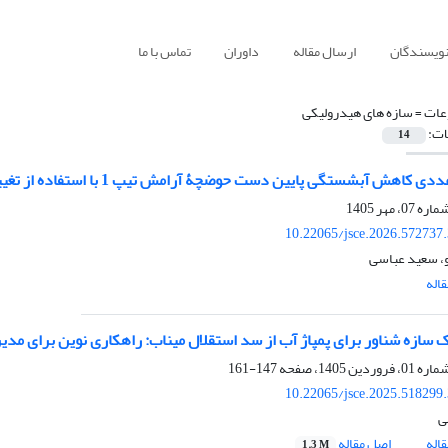
نویسندگان
ارسال مقاله
داوران
تماس با ما
ات =
سازه های هیدرولیکی
ات:
14
ش آبشستگی پایین دست حوضچۀ آرامش تیپ 1 با استفاده از تغییر هندسه کف از تخت به پلکان دار
10.22065/jsce.2026.572737
و، سعید عباسی
اله
 سازه شناور برای پمپاژ آب از سد استقلال میناب: راهکاری نوین برای مدی
147-161
10.22065/jsce.2025.518299
ی
اله
اصل مقاله
1.3 M