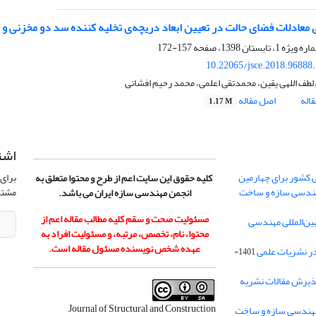
 معادلات فضای حالت در تعیین ابعاد دریچه‌ی تخلیه کننده سد دو مخزنی 
157-172
10.22065/jsce.2018.96888
لطف اللهی یقین، محمدتقی اعلمی، محمد رحیم افشانی
اله
اصل مقاله
1.17 M
اشت
 کشور برای چهارمین
برای 
کلیه حقوق این سایت اعم از طرح و محتوا متعلق به
هندسی سازه و ساخت
مشتر
انجمن مهندسی سازه ایران می باشد.
مسئولیت صحت و سقم کلیه مطالب مقاله اعم از
ن‌المللی مهندسی
محتوا، نام، تخصص، مرتبه، و مسئولیت افراد به
عهده شخص نویسنده مسئول مقاله است.
در نشریات علمی
1401-
ذیرش مقالات نشریه
Journal of Structural and Construction