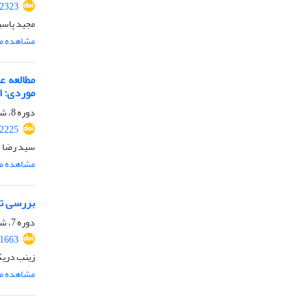
.2323
مجید پاسبا
مشاهده مق
مطالعه ع
موردی: اسکله 
دوره 8، شماره ویژه 3، پاییز 1400، صفحه
.2225
سید رضا س
مشاهده مق
بررسی تا
دوره 7، شماره ویژه 2، تابستان 1399، صفحه
.1663
زینب دریک
مشاهده مق