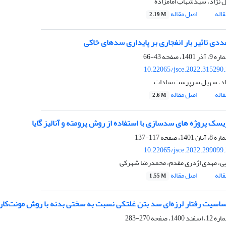
 نژاد، سیدشهاب امامزاده
اله
اصل مقاله
2.19 M
دی تاثیر بار انفجاری بر پایداری سدهای خاکی
43-66
10.22065/jsce.2022.315290
زاد، سهیل سرپرست سادات
اله
اصل مقاله
2.6 M
ریسک پروژه های سدسازی با استفاده از روش پرومته و آنالیز گایا
117-137
10.22065/jsce.2022.299099
یی، مهدی اژدری مقدم، محمدرضا شهرکی
اله
اصل مقاله
1.55 M
اسیت رفتار لرزه‌ای سد بتن غلتکی نسبت به سختی بدنه با روش مونت‌کارل
270-283