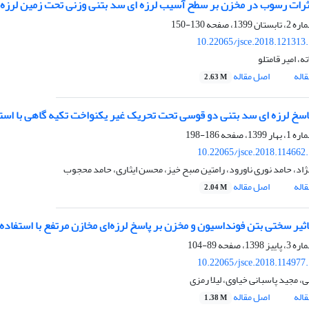
رات رسوب در مخزن بر سطح آسیب لرزه ای سد بتنی وزنی تحت زمین لرزه‌
130-150
10.22065/jsce.2018.121313
ه، امیر قامتلو
اله
اصل مقاله
2.63 M
پاسخ لرزه ای سد بتنی دو قوسی تحت تحریک غیر یکنواخت تکیه گاهی با اس
186-198
10.22065/jsce.2018.114662
ژاد، حامد نوری ناورود، رامتین صبح خیز، محسن ایثاری، حامد محجوب
اله
اصل مقاله
2.04 M
ثیر سختی بتن فونداسیون و مخزن بر پاسخ لرزه‌ای مخازن مرتفع با استفاده ا
89-104
10.22065/jsce.2018.114977
، مجید پاسبانی خیاوی، لیلا رمزی
اله
اصل مقاله
1.38 M