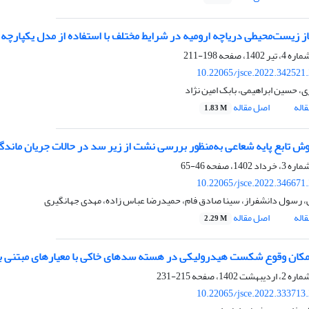
ز زیست‌محیطی دریاچه ارومیه در شرایط مختلف با استفاده از مدل یکپارچه ارزیا
198-211
10.22065/jsce.2022.342521
، حسین ابراهیمی، بابک امین نژاد
اله
اصل مقاله
1.83 M
وش تابع پایه شعاعی به‌منظور بررسی نشت از زیر سد در حالات جریان ماندگا
46-65
10.22065/jsce.2022.346671
، رسول دانشفراز، سینا صادق فام، حمیدرضا عباس زاده، مهدی جهانگیری
اله
اصل مقاله
2.29 M
کان وقوع شکست هیدرولیکی در هسته سدهای خاکی با معیارهای مبتنی بر
215-231
10.22065/jsce.2022.333713