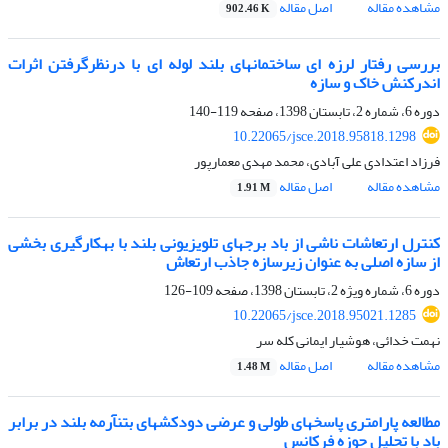
مشاهده مقاله
اصل مقاله
902.46 K
بررسی رفتار لرزه‏ ای ساختمان‏های بلند لوله‏ ای با درنظرگرفتن اثرات
اندرکنش خاک و سازه
دوره 6، شماره 2، تابستان 1398، صفحه
119-140
10.22065/jsce.2018.95818.1298
فرزاد اعتدادی علی آبادی، محمد مهدی معمارپور
مشاهده مقاله
اصل مقاله
1.91 M
کنترل ارتعاشات ناشی از باد برج‎های تلویزیونی بلند با به‎کارگیری بخشی
از سازه اصلی به عنوان زیرسازه جاذب ارتعاش
دوره 6، شماره ویژه 2، تابستان 1398، صفحه
109-126
10.22065/jsce.2018.95021.1285
نهمت خدائی، هوشیار ایمانی کله سر
مشاهده مقاله
اصل مقاله
1.48 M
مطالعه پارامتری پاسخ‎های‎ طولی و عرضی دودکش‎های بتن‎آرمه بلند در برابر
باد با تحلیل حوزه فرکانس