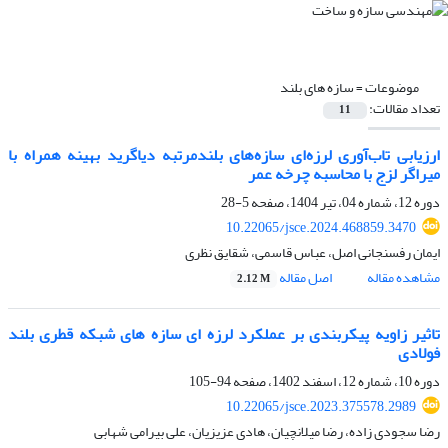
موضوعات =
سازه های بلند
تعداد مقالات:
11
ارزیابی تاب‌آوری لرزه‌ای سازه‌های بلندمرتبه دیاگرید بهینه همراه با
میراگر لزج با محاسبه چرخه عمر
دوره 12، شماره 04، تیر 1404، صفحه
5-28
10.22065/jsce.2024.468859.3470
ایمان رفسنجانی اصل، عباس قاسمی، شقایق نظری
مشاهده مقاله
اصل مقاله
2.12 M
تاثیر زاویه پیکربندی بر عملکرد لرزه ای سازه های شبکه قطری بلند
فولادی
دوره 10، شماره 12، اسفند 1402، صفحه
94-105
10.22065/jsce.2023.375578.2989
رضا سجودی زاده، رضا میلانچیان، هادی عزیزیان، علی بیرامی شهابی