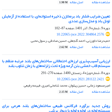
مشاهده مقاله
اصل مقاله
1.98 M
تعیین ضرایب فشار باد برمخازن ذخیره استوانه‌ای، با استفاده از آزمایش
تونل باد و مدل‌سازی عددی
دوره 9، شماره 9، آذر 1401، صفحه
87-102
10.22065/jsce.2022.304864.2576
حمیدرضا داورزنی، احمد گنجعلی، حسین صادقی، رسول محبی
مشاهده مقاله
اصل مقاله
2.62 M
ارزیابی آسیب‌پذیری لرزه‌ای احتمالاتی ساختمان‌های بلند مرتبه منظم با
سیستم قاب خمشی بتن آرمه ویژه تحت زلزله‌های با زمان تناوب بلند
دوره 8، شماره ویژه 4، زمستان 1400، صفحه
270-291
10.22065/jsce.2021.281122.2421
امیرمسعود زمانی، حسین پهلوان، محمد شامخی امیری، فهیمه رفیعی
مشاهده مقاله
اصل مقاله
2.15 M
روش جدید برآورد فرکانس طبیعی ساختمان‌های بلند هرمی برای
سیستم لوله در لوله و لوله با دیوار برشی