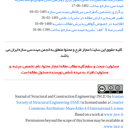
مهندسی سازه و ساخت
1402-06-17
برگزاری ششمین کنفرانس بین‌المللی مهندسی سازه
1401-03-04
تغییر هزینه پردازش مقاله در نشریات علمی
1401-02-26
اطلاعیه در خصوص گواهی پذیرش مقالات نشریه
1400-09-18
کسب رتبه A "الف" نشریه مهندسی سازه و ساخت
1399-06-18
کلیه حقوق این سایت اعم از طرح و محتوا متعلق به انجمن مهندسی سازه ایران می
باشد.
مسئولیت صحت و سقم کلیه مطالب مقاله اعم از محتوا، نام، تخصص، مرتبه، و
مسئولیت افراد به عهده شخص نویسنده مسئول مقاله است.
Journal of Structural and Construction Engineering (JSCE) by
Iranian
Society of Structural Engineering (ISSE)
is licensed under a
Creative
.
Commons Attribution-ShareAlike 4.0 International License
.
Based on a work at
www.jsce.ir
Permissions beyond the scope of this license may be available at
.
www.jsce.ir