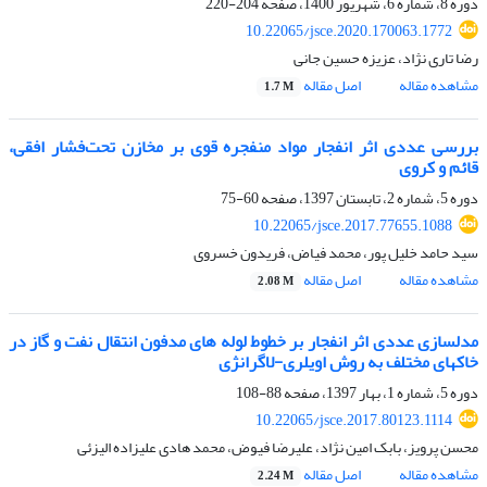
دوره 8، شماره 6، شهریور 1400، صفحه
204-220
10.22065/jsce.2020.170063.1772
رضا تاری نژاد، عزیزه حسین جانی
مشاهده مقاله
اصل مقاله
1.7 M
بررسی عددی اثر انفجار مواد منفجره قوی بر مخازن تحت‌فشار افقی،
قائم و کروی
دوره 5، شماره 2، تابستان 1397، صفحه
60-75
10.22065/jsce.2017.77655.1088
سید حامد خلیل پور، محمد فیاض، فریدون خسروی
مشاهده مقاله
اصل مقاله
2.08 M
مدلسازی عددی اثر انفجار بر خطوط لوله های مدفون انتقال نفت و گاز در
خاکهای مختلف به روش اویلری-لاگرانژی
دوره 5، شماره 1، بهار 1397، صفحه
88-108
10.22065/jsce.2017.80123.1114
محسن پرویز، بابک امین نژاد، علیرضا فیوض، محمد هادی علیزاده الیزئی
مشاهده مقاله
اصل مقاله
2.24 M