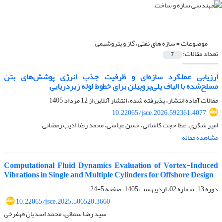
موضوعات =
سازه های نفتی، گاز و پتروشیمی
تعداد مقالات:
7
ارزیابی عملکرد سازه‌ای و ظرفیت جذب انرژی پوشش‌های بتن
مسلح‌شده با الیاف پلی‌پروپیلن برای خطوط لوله زیردریایی
مقالات آماده انتشار، پذیرفته شده، انتشار آنلاین از
12 مرداد 1405
10.22065/jsce.2026.592361.4077
امیر شکری، عطا حجت کاشانی، حسن عباسی، محمد رضا ادیب رمضانی
مشاهده مقاله
Computational Fluid Dynamics Evaluation of Vortex-Induced
Vibrations in Single and Multiple Cylinders for Offshore Design
دوره 13، شماره 02، اردیبهشت 1405، صفحه
5-24
10.22065/jsce.2025.506520.3660
سید رضا سمائی، محمد اسدیان قهفرخی