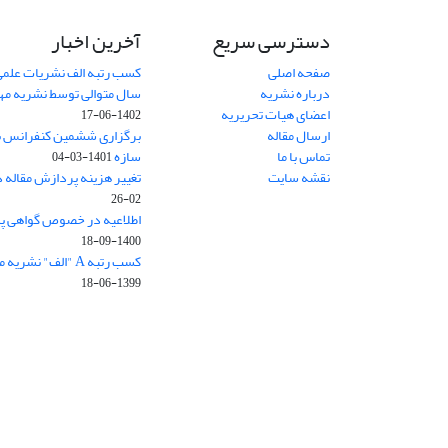
دسترسی سریع
آخرین اخبار
صفحه اصلی
کسب رتبه الف نشریات علمی
درباره نشریه
سال متوالی توسط نشریه م
اعضای هیات تحریریه
1402-06-17
ارسال مقاله
برگزاری ششمین کنفرانس بی
تماس با ما
سازه
1401-03-04
نقشه سایت
تغییر هزینه پردازش مقاله 
02-26
اطلاعیه در خصوص گواهی پ
1400-09-18
کسب رتبه A "الف" نشریه مهندسی سازه و ساخت
1399-06-18