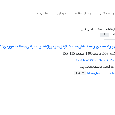
نویسندگان
ارسال مقاله
داوران
تماس با ما
ژه‌ها =
نقشه شناختی فازی
ات:
1
و رتبه‌بندی ریسک‌های ساخت تونل در پروژه‌های عمرانی (مطالعه موردی؛ تو
135-155
10.22065/jsce.2026.514526
نرگسی، محمد بمبایی چی
اله
اصل مقاله
1.39 M