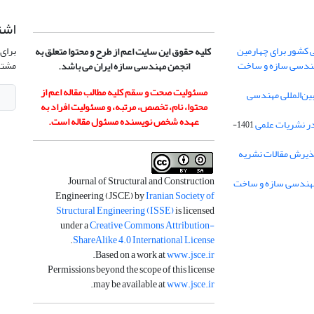
اشت
 کشور برای چهارمین
برای 
کلیه حقوق این سایت اعم از طرح و محتوا متعلق به
هندسی سازه و ساخت
مشتر
انجمن مهندسی سازه ایران می باشد.
مسئولیت صحت و سقم کلیه مطالب مقاله اعم از
ن‌المللی مهندسی
محتوا، نام، تخصص، مرتبه، و مسئولیت افراد به
عهده شخص نویسنده مسئول مقاله است.
در نشریات علمی
1401-
ذیرش مقالات نشریه
Journal of Structural and Construction
Engineering (JSCE) by
Iranian Society of
Structural Engineering (ISSE)
is licensed
under a
Creative Commons Attribution-
.
ShareAlike 4.0 International License
.
Based on a work at
www.jsce.ir
Permissions beyond the scope of this license
.
may be available at
www.jsce.ir